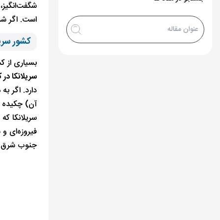
شگفت‌انگیز،
است. اگر شما
کشور سری
بسیاری از ک
سریلانکا در 
دارد. اگر به
آن) چکیده 
سریلانکا که
فیروزه‌ای و
جنوب شرق آ