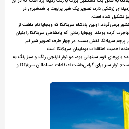
یلانکا به شکل یک مستطیل بزرگ با رنگ زمینه زرد است که در آن
ینه‌ای زرشکی دارد، تصویر یک شیر پرابهت با شمشیری در
بز تشکیل شده است.
شور برمی‌گردد. اولین پادشاه سریلانکا که ویجایا نام داشت از
اجرت کرده بودند. ویجایا زمانی که پادشاهی سریلانکا را بنیان
در پرچم سریلانکا نقش بست. در چهار طرف تصویر شیر نیز
ده اهمیت اعتقادات بوداییان سریلانکا است.
ه باورهای قوم سینهالی بود، دو نوار نارنجی رنگ و سبز رنگ به
ت: نوار سبز برای گرامی‌داشت اعتقادات مسلمانان سریلانکا و