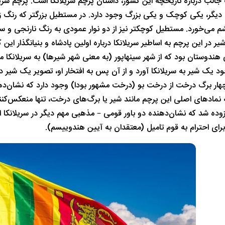
 جالب درباره تاریخچه این کشور، داستان پرچم سریلانکا است. پرچم سر
یگر، یکی کوچک و یکی بزرگ وجود دارد. در مستطیل بزرگتر که رنگ زم
می‌خورد. مستطیل کوچکتر نیز از دو نوار عمودی به رنگ نارنجی و س
 در این پرچم به اساطیر سریلانکا درباره اولین پادشاه و بنیانگذار این ک
هندوستان بود که از شهر سینهاپور (به معنی شهر شیرها) به سریلانکا مه
د یک شیر به سریلانکا آورد و از آن پس به افتخار او، تصویر یک شیر 
هار برگ درخت از درخت بو (درخت مشهور بودا) وجود دارد که نشان‌دهن
ه نمادهای اصلی این پرچم مانند شیر یا برگ‌های درخت، تنها منعکس‌کنند
زوده شد که نشان‌دهنده دو باور قومی – مذهبی مهم دیگر در سریلانکا اس
برای احترام به قوم تامیل (معتقدان به آیین هندوییسم).