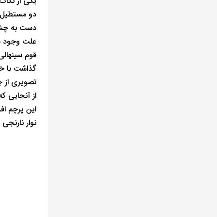
یکی از نکات
دو مستطیل د
دست به چشم 
علت وجود شیر
قوم سینهالی 
گذاشت با خو
تصویری از چ
از آنجایی ک
این پرچم اف
نوار نارنجی 