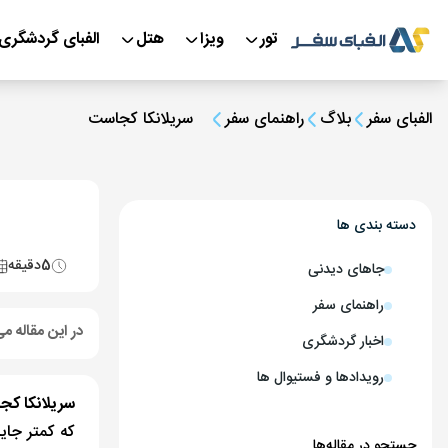
تور
ویزا
هتل
الفبای گردشگری
الفبای سفر
بلاگ
راهنمای سفر
سریلانکا کجاست
دسته بندی ها
5
دقیقه
جاهای دیدنی
راهنمای سفر
در این مقاله می
اخبار گردشگری
رویدادها و فستیوال ها
سریلانکا ک
که کمتر جای
جستجو در مقاله‌ها