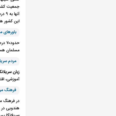
جمعیت کشور 
آنها
این کشور هس
باورهای م
مسلمان هستند. مسیحیان نیز 
مردم سریل
زبان سریلانک
آموزشی، اقت
فرهنگ مرد
در فرهنگ مر
هندویی در ا
سریلانکا
بسیا