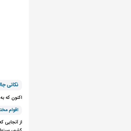
نکاتی جال
اکنون که به
اقوام مختل
از آنجایی که