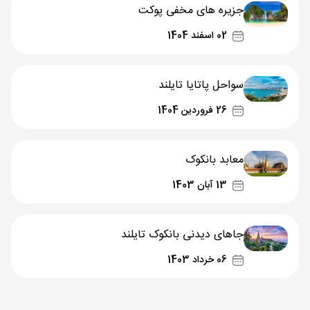
جزیره های مخفی پوکت
02 اسفند 1404
سواحل پاتایا تایلند
26 فروردین 1404
معابد بانکوک
13 آبان 1403
جاهای دیدنی بانکوک تایلند
06 خرداد 1403