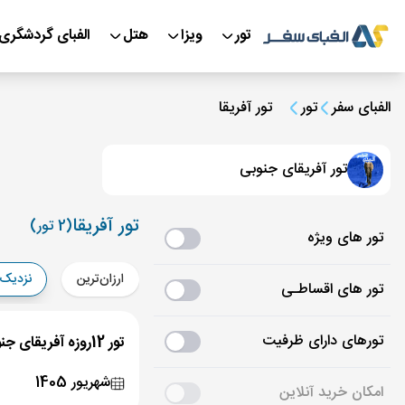
تور
ویزا
هتل
الفبای گردشگری
الفبای سفر
تور
تور آفریقا
تور آفریقای جنوبی
تور آفریقا
(2 تور)
تور های ویژه
ارزان‌ترین
نزدیک‌
تور های اقساطـی
تورهای دارای ظرفیت
تور 12روزه آفریقای جنوبی 13شهریور 1405
شهریور 1405
امکان خرید آنلاین