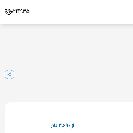
0214935
از ۳٬۶۹۰ دلار