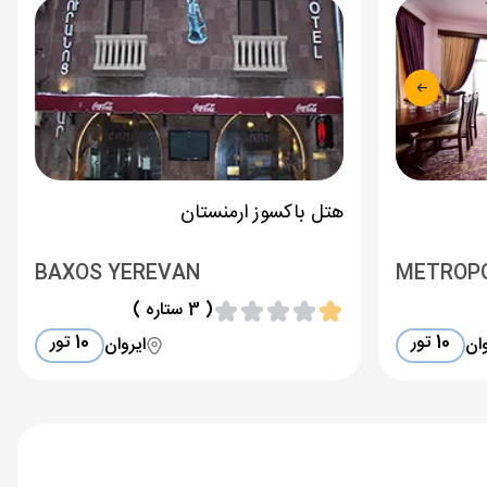
هتل باکسوز ارمنستان
BAXOS YEREVAN
METROP
( 3 ستاره )
10 تور
10 تور
وان
ایروان