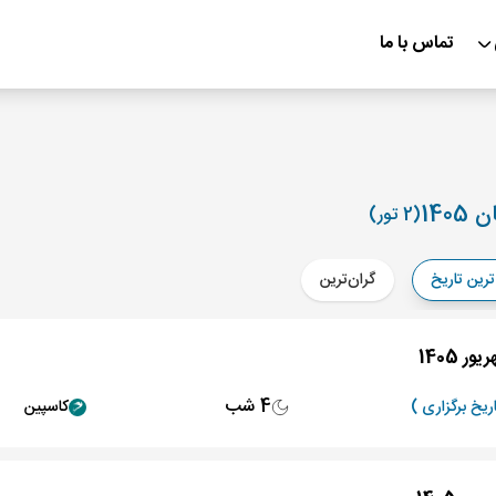
تماس با ما
140
(2 تور)
ترین تاریخ
گران‌ترین
4 شب
کاسپین