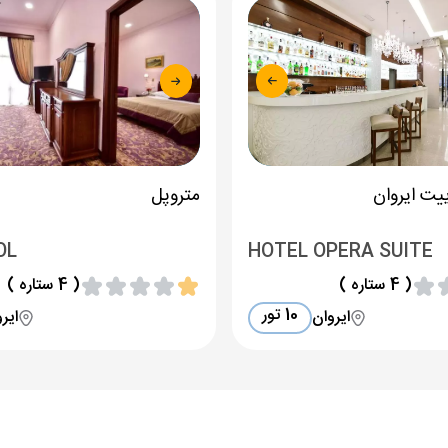
یت ایروان
متروپل
OL
HOTEL OPERA SUITE
( 4 ستاره )
( 4 ستاره )
10 تور
ایروان
ایر