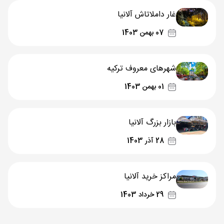
غار داملاتاش آلانیا
07 بهمن 1403
شهرهای معروف ترکیه
01 بهمن 1403
بازار بزرگ آلانیا
28 آذر 1403
مراکز خرید آلانیا
29 خرداد 1403