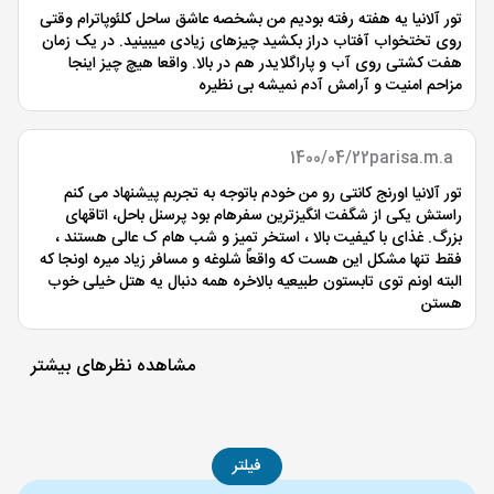
تور آلانیا یه هفته رفته بودیم من بشخصه عاشق ساحل کلئوپاترام وقتی
روی تختخواب آفتاب دراز بکشید چیزهای زیادی میبینید. در یک زمان
هفت کشتی روی آب و پاراگلایدر هم در بالا. واقعا هیچ چیز اینجا
مزاحم امنیت و آرامش آدم نمیشه بی نظیره
1400/04/22
parisa.m.a
تور آلانیا اورنج کانتی رو من خودم باتوجه به تجربم پیشنهاد می کنم
راستش یکی از شگفت انگیزترین سفرهام بود پرسنل باحل، اتاقهای
بزرگ. غذای با کیفیت بالا ، استخر تمیز و شب هام ک عالی هستند ،
فقط تنها مشکل این هست که واقعاً شلوغه و مسافر زیاد میره اونجا که
البته اونم توی تابستون طبیعیه بالاخره همه دنبال یه هتل خیلی خوب
هستن
مشاهده نظرهای بیشتر
فیلتر