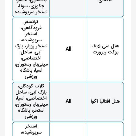
داگانای
بدنسازی، ماساژ،
جکوزی، سونا،
استخر سرپوشیده
ترانسفر
فرودگاهی،
استخر
سرپوشیده،
هتل سی لایف
استخر روباز، پارک
All
بوکت ریزورت
آبی، ساحل
اختصاصی،
مینی‌بار، رستوران،
اسپا، باشگاه
ورزشی
کلاب کودکان،
پارک آبی، ساحل
اختصاصی، اسپا،
هتل افتالیا آکوا
All
مینی‌بار، رستوران،
استخر، باشگاه
ورزشی
استخر
سرپوشیده،