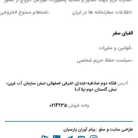
مدارک لازم جهت صدور و تمدید پاسپورت
عوارض خروج از کشور
اطلاعات سفارتخانه ها در ایران
استعلام ممنوع الخروجی
الفبای سفر
قوانین و مقررات
سیاست حفظ حریم شخصی
آدرس:
فلکه دوم صادقیه-ابتدای اشرفی اصفهانی-نبش سازمان آب غربی-
نبش گلستان دوم-پلاک1
واحد فروش:
0214935
طراحی سایت
و
سئو
:
پیام آوران پارسیان