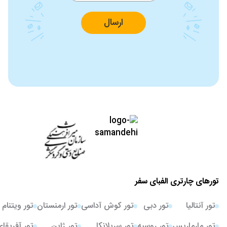
ارسال
تورهای چارتری الفبای سفر
تور آنتالیا
تور دبی
تور کوش آداسی
تور ارمنستان
تور ویتنام
تور مارماریس
تور روسیه
تور سریلانکا
تور ژاپن
تور آفریقا