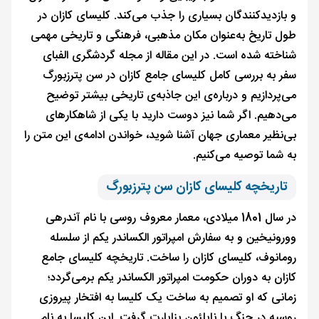
و بازدیدکنندگان بسیاری را جذب می‌کند. کلیسای کازان در
طول تاریخ به‌عنوان مکان مذهبی، فرهنگی و تاریخی مهمی
شناخته شده است. در این مقاله از مجله گردشگری الفبای
سفر به بررسی کامل کلیسای جامع کازان در سن پترزبورگ
می‌پردازیم و درباره‌ی این جاذبه‌ی تاریخی بیشتر توضیح
می‌دهیم. اگر شما نیز دوست دارید با یکی از شاهکارهای
بی‌نظیر معماری جهان آشنا شوید، خواندن ادامه‌ی این متن را
به شما توصیه می‌کنیم.
تاریخچه کلیسای کازان سن پترزبورگ
در سال 1801 میلادی، معمار معروف روسی با نام آندرهی
وورونیخین و به سفارش امپراتور الکساندر یکم از سلسله
رومانوف، کلیسای کازان را ساخت. تاریخچه کلیسای جامع
کازان به دوران حکومت امپراتور الکساندر یکم برمی‌گردد؛
زمانی که او تصمیم به ساخت یک کلیسا به افتخار پیروزی
روسیه در جنگ با ناپلئون بناپارت گرفت. این کلیسا به نام