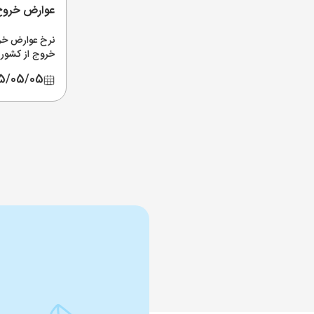
عوارض خروج 
نرخ عوارض خر
خروج از کشور د
اپلیکیشن و پی
5/05/05
آخرین اخبار ا