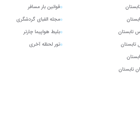
تابستان
قوانین بار مسافر
ابستان
مجله الفبای گردشگری
یس تابستان
بلیط هواپیما چارتر
ل تابستان
تور لحظه آخری
تابستان
ن تابستان