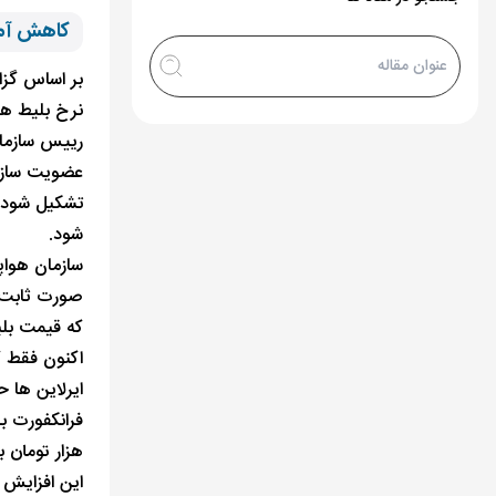
کاهش آما
بر اساس گزا
نرخ بلیط هو
رییس سازمان
عضویت سازم
تشکیل شود ت
شود.
سازمان هواپ
صورت ثابت ا
که قیمت بلی
اکنون فقط گ
ایرلاین ها 
هزار تومان ب