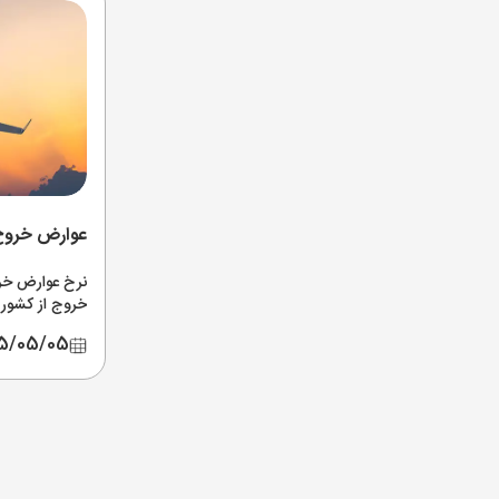
عوارض خروج 
نرخ عوارض خر
خروج از کشور د
اپلیکیشن و پی
5/05/05
آخرین اخبار ا