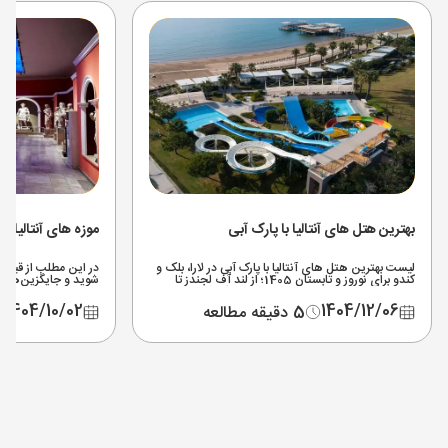
بهترین هتل های آنتالیا با پارک آبی
موزه های آنتالیا
لیست بهترین هتل های آنتالیا با پارک آبی در لارا، بلک و
در این مطلب از قیمت ب
کندو برای نوروز و تابستان 1405؛ از لند آف لجندز تا
شوید و جایگزین‌های ج
مردان پالاس + نکات انتخاب و رزرو تور آنتالیا.
که تعطیل شده (موزه ا
1404/10/02
1404/12/06
5 دقیقه مطالعه