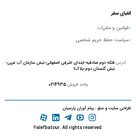
الفبای سفر
قوانین و مقررات
سیاست حفظ حریم شخصی
آدرس:
فلکه دوم صادقیه-ابتدای اشرفی اصفهانی-نبش سازمان آب غربی-
نبش گلستان دوم-پلاک1
واحد فروش:
0214935
طراحی سایت
و
سئو
:
پیام آوران پارسیان
©
.alefbatour. All rights reserved