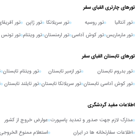
تورهای چارتری الفبای سفر
تور آنتالیا
تور روسیه
تور سریلانکا
تور ژاپن
تور آفریقا
تور مارماریس
تور کوش آداسی
تور ارمنستان
تور ویتنام
تور تونس
تورهای تابستان الفبای سفر
تور بدروم تابستان
تور ازمیر تابستان
تور ویتنام تابستان
ت
تور کوش آداسی تابستان
تور سریلانکا تابستان
تور تایلند تابستان
ت
اطلاعات مفید گردشگری
مدارک لازم جهت صدور و تمدید پاسپورت
عوارض خروج از کشور
اطلاعات سفارتخانه ها در ایران
استعلام ممنوع الخروجی