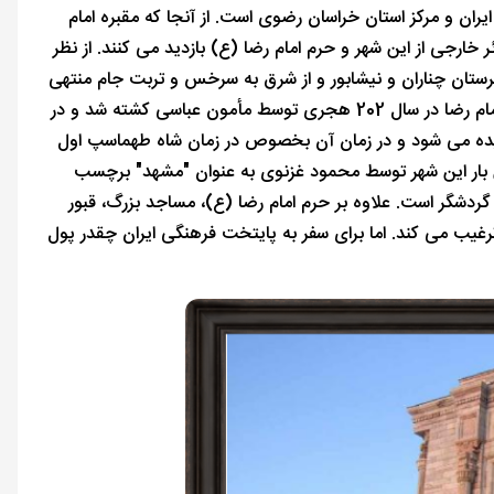
ران و مرکز استان خراسان رضوی است. از آنجا که مقبره امام
دارد هر ساله بیش از 30 میلیون زائر ایرانی و حدود 1 میلیون زائر خارجی از این شهر و حرم امام رضا (ع) بازدید می کنند. از نظر
هرستان چناران و نیشابور و از شرق به سرخس و تربت جام منتهی
می شود. درباره ریشه نام شهر باید گفت که "مشهد" به معنای محل شهادت است. امام رضا در سال 202 هجری توسط مأمون عباسی کشته شد و در
نامیده می شود و در زمان آن بخصوص در زمان شاه طهماسپ اول
 بار این شهر توسط محمود غزنوی به عنوان "مشهد" برچسب
گردشگر است. علاوه بر حرم امام رضا (ع)، مساجد بزرگ، قبور
 ترغیب می کند. اما برای سفر به پایتخت فرهنگی ایران چقدر پول