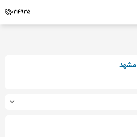
0214935
 مشهد