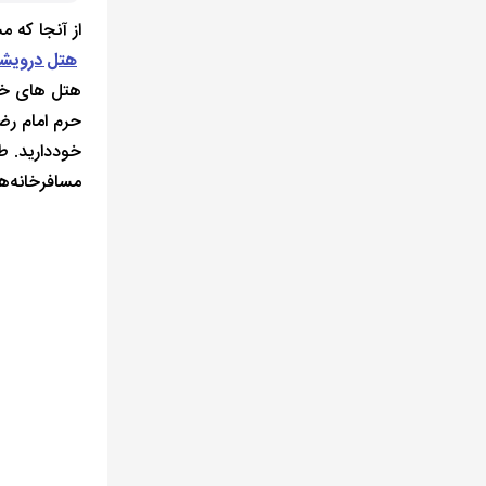
از آنجا که 
هتل درویش
هتل های خوب
حرم امام رض
مسافرخانه‌ها نیز حدوداً ۳۰ 