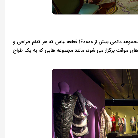
عاشقان مد باید از del Traje دیدن کنند، موزه که به مد و لباس اختصاص دارد با مجموعه دائمی بیش از 160000 قطعه لباس که هر کدام طراحی و
 های موقت برگزار می شود، مانند مجموعه هایی که به یک طراح