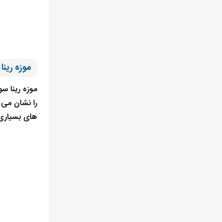
موزه رینا 
های بسیاری از Joan Miró می باشد. با رزرو ارزان ترین تور اروپا میتوانید آثار بی نظیر این مو