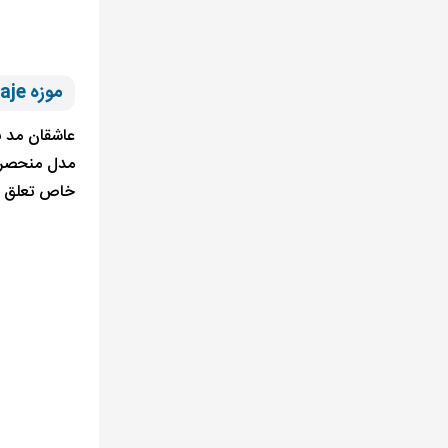
موزه del Traje اسپانیا
مدل منحصر ب
خاص تعلق دا