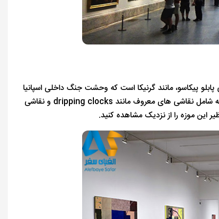
 آثار باور نکردنی پابلو پیکاسو، مانند گرنیکا است که وحشت جنگ داخلی اسپانیا
را نشان می دهد. علاوه بر این، یک مجموعه گسترده Salvador Dalí وجود دارد که شامل نقاشی های معروف مانند dripping clocks و نقاشی