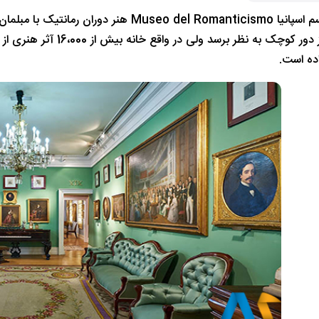
موزه رمانتیسم اسپانیا eo del Romanticismo
موزه شاید از دور کوچک ب
ده است.