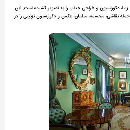
Mus هنر دوران رمانتیک با مبلمان زیبا، دکوراسیون و طراحی جذاب را به تصویر کشیده است. این
ه نظر برسد ولی در واقع خانه بیش از 16،000 آثر هنری از جمله نقاشی، مجسمه، مبلمان، عکس و دکوارسیون تزئینی را در