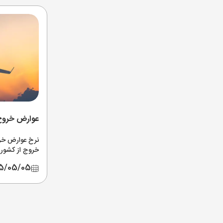
عوارض خروج 
نرخ عوارض خر
خروج از کشور د
اپلیکیشن و پی
5/05/05
آخرین اخبار ا