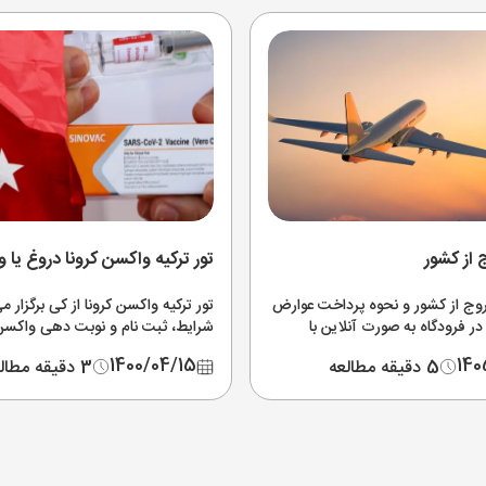
از کشور
تور ترکیه واکسن کرونا دروغ یا 
وج از کشور و نحوه پرداخت عوارض
تور ترکیه واکسن کرونا از کی برگزار م
ر فرودگاه به صورت آنلاین با
شرایط، ثبت نام و نوبت دهی واکسن ک
 گیری و استرداد مالیات سفر و
به چه شکل است؟ کاملترین اطلاعات 
1400/04/15
140
5 دقیقه مطالعه
3 دقیقه مطالعه
ز قیمت عوارض خروج از کشور
واکسیناسیون ترکیه در این بخش