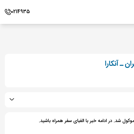
0214935
ان ـ آنکارا
وکول شد. در ادامه خبر با الفبای سفر همراه باشید.