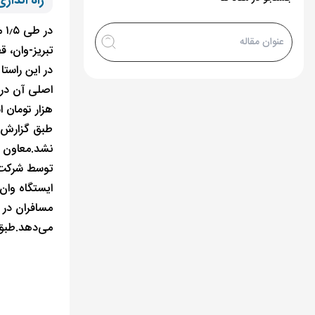
راه اندازی
در
تبریز-وان، ق
در این راست
هزار تومان 
نشد.معاون م
توسط شرکت را
ایستگاه وان،
مسافران در ایستگاه دریاچه وان ۳.۵ س
می‌دهد.طبق گفته مع