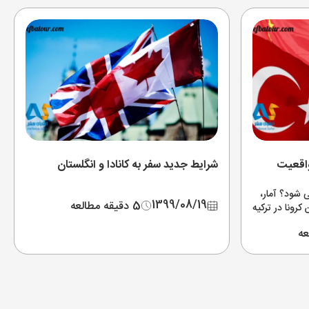
واقعیت
شرایط جدید سفر به کانادا و انگلستان
ی شود؟ آمار،
1399/08/19
5 دقیقه مطالعه
رونا در ترکیه
از