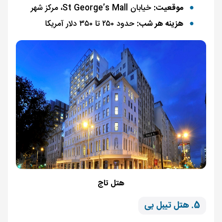
موقعیت:
خیابان St George’s Mall، مرکز شهر
هزینه هر شب:
حدود ۲۵۰ تا ۳۵۰ دلار آمریکا
هتل تاج
5. هتل تیبل بی