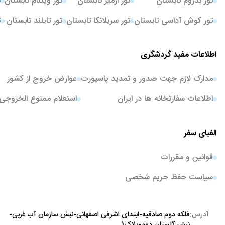
تور بدروم تابستان
تور ازمیر تابستان
تور ویتنام تابستان
ت
تور کوش آداسی تابستان
تور سریلانکا تابستان
تور تایلند تابستان
ت
اطلاعات مفید گردشگری
مدارک لازم جهت صدور و تمدید پاسپورت
عوارض خروج از کشور
اطلاعات سفارتخانه ها در ایران
استعلام ممنوع الخروجی
الفبای سفر
قوانین و مقررات
سیاست حفظ حریم شخصی
آدرس:
فلکه دوم صادقیه-ابتدای اشرفی اصفهانی-نبش سازمان آب غربی-