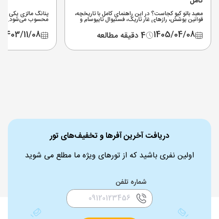
کامل
معبد باتو کیو کجاست؟ در این راهنمای کامل با تاریخچه،
پنانگ مالزی یکی از 
قوانین پوشش، رازهای غار تاریک، فستیوال تایپوسام و
محسوب می‌شود. برای
نحوه دسترسی به غارهای باتو کوالالامپور مالزی آشنا
ها، مراکز خرید و تفر
شوید.
1403/11/08
1405/04/08
4 دقیقه مطالعه
دریافت آخرین آفرها و تخفیف‌های تور
اولین نفری باشید که از تورهای ویژه ما مطلع می شوید
شماره تلفن