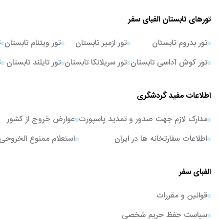
تورهای تابستان الفبای سفر
تور بدروم تابستان
تور ازمیر تابستان
تور ویتنام تابستان
ت
تور کوش آداسی تابستان
تور سریلانکا تابستان
تور تایلند تابستان
ت
اطلاعات مفید گردشگری
مدارک لازم جهت صدور و تمدید پاسپورت
عوارض خروج از کشور
اطلاعات سفارتخانه ها در ایران
استعلام ممنوع الخروجی
الفبای سفر
قوانین و مقررات
سیاست حفظ حریم شخصی