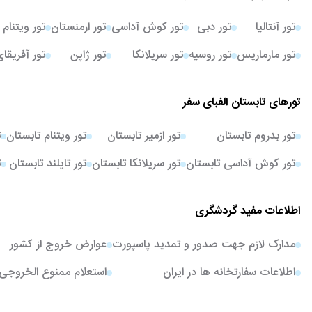
تور آنتالیا
تور دبی
تور کوش آداسی
تور ارمنستان
تور ویتنام
تور مارماریس
تور روسیه
تور سریلانکا
تور ژاپن
تور آفریقا
تورهای تابستان الفبای سفر
تور بدروم تابستان
تور ازمیر تابستان
تور ویتنام تابستان
ت
تور کوش آداسی تابستان
تور سریلانکا تابستان
تور تایلند تابستان
ت
اطلاعات مفید گردشگری
مدارک لازم جهت صدور و تمدید پاسپورت
عوارض خروج از کشور
اطلاعات سفارتخانه ها در ایران
استعلام ممنوع الخروجی