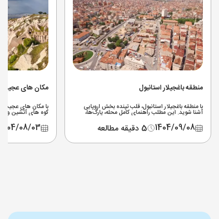
منطقه باغجیلار استانبول
مکان های عجیب ت
با منطقه باغجیلار استانبول، قلب تپنده بخش اروپایی
با مکان های عجیب تر
آشنا شوید. این مطلب راهنمای کامل محله، پارک‌ها،
کوه های آتشین و دری
هزینه‌های سفر و بهترین نکات برای اقامتی به‌یادماندنی
روی مرموز ترکیه را به
است.
1404/08/03
1404/09/08
5 دقیقه مطالعه