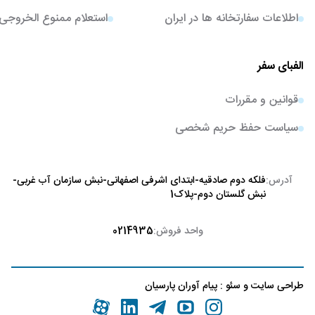
اطلاعات سفارتخانه ها در ایران
استعلام ممنوع الخروجی
الفبای سفر
قوانین و مقررات
سیاست حفظ حریم شخصی
آدرس:
فلکه دوم صادقیه-ابتدای اشرفی اصفهانی-نبش سازمان آب غربی-
نبش گلستان دوم-پلاک1
واحد فروش:
0214935
طراحی سایت
و
سئو
:
پیام آوران پارسیان