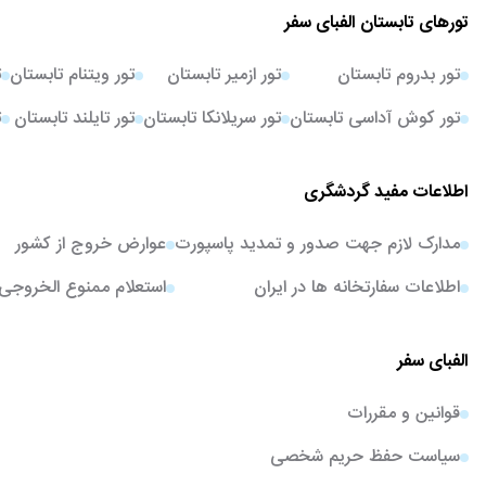
تورهای تابستان الفبای سفر
تور بدروم تابستان
تور ازمیر تابستان
تور ویتنام تابستان
ت
تور کوش آداسی تابستان
تور سریلانکا تابستان
تور تایلند تابستان
ت
اطلاعات مفید گردشگری
مدارک لازم جهت صدور و تمدید پاسپورت
عوارض خروج از کشور
اطلاعات سفارتخانه ها در ایران
استعلام ممنوع الخروجی
الفبای سفر
قوانین و مقررات
سیاست حفظ حریم شخصی