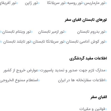
تور مارماریس
تور روسیه
تور سریلانکا
تور ژاپن
تور آفریقا
تورهای تابستان الفبای سفر
تور بدروم تابستان
تور ازمیر تابستان
تور ویتنام تابستان
ت
تور کوش آداسی تابستان
تور سریلانکا تابستان
تور تایلند تابستان
ت
اطلاعات مفید گردشگری
مدارک لازم جهت صدور و تمدید پاسپورت
عوارض خروج از کشور
اطلاعات سفارتخانه ها در ایران
استعلام ممنوع الخروجی
الفبای سفر
قوانین و مقررات