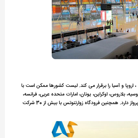
فرودگاه زوارتنوتس ارتباط مستقیمی هوایی بین ارمنستان و بسیاری از کشورها CIS ، اروپا و آسیا را برقرار می کند. لیست کشورها ممکن است با
سیه، بلاروس، اوکراین، یونان، امارات متحده عربی، فرانسه،
اسرائیل، ایتالیا، ترکیه، اتریش، جمهوری چک، گرجستان، کره، کویت و بسیاری دیگر پرواز دارد. همچنین فرودگاه زوارتنوتس با بیش از 30 شرکت