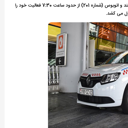
می کند. تاکسی های مسیر (شماره 107 و 108) از ساعت 6 صبح شروع به کار می کنند و اتوبوس (شماره 201) از حدود ساعت 7:30 فعالیت خود را