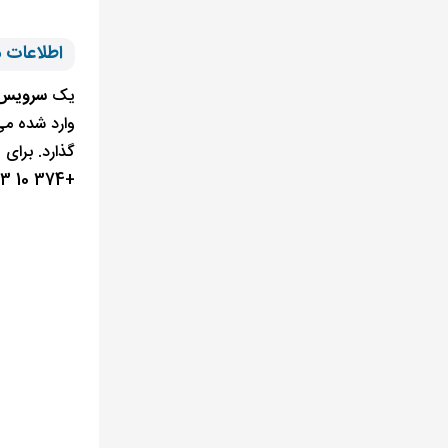
اطلاعات م
یک
سرویس
وارد شده می 
گذارد. برای 
+374 10 493 000