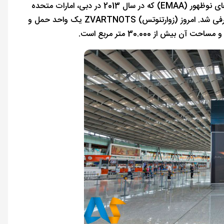
(زوارتنوتس) ZVARTNOTS اضافه شده است. در مراسم جایزه فرودگاه های بازارهای نوظهور (EMAA) که در سال 2013 در دبی، امارات متحده
عربی برگزار شد، (زوارتنوتس) ZVARTNOTS به عنوان بهترین فرودگاه در CIS معرفی شد. امروز (زوارتنوتس) ZVARTNOTS یک واحد حمل و