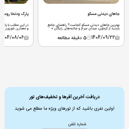
جاهای دیدنی مسکو
پارک ودنخا روسیه
بهترین جاهای دیدنی مسکو کجاست؟ راهنمای جامع
بازدید از کرملین، میدان سرخ و جاذبه‌های رایگان +
و معماری شوروی تا ج
هزینه بلیط‌ها و نقشه مترو گردی در سال 2025.
موزه فضا آشنا خواهی
1404/08/06
1404/09/22
5 دقیقه مطالعه
دریافت آخرین آفرها و تخفیف‌های تور
اولین نفری باشید که از تورهای ویژه ما مطلع می شوید
شماره تلفن