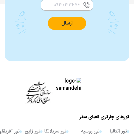
ارسال
تورهای چارتری الفبای سفر
تور آنتالیا
تور روسیه
تور سریلانکا
تور ژاپن
تور آفریقا