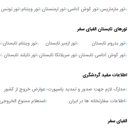
تور مارماریس
تور کوش آداسی
تور ارمنستان
تور ویتنام
تور تونس
تورهای تابستان الفبای سفر
تور بدروم تابستان
تور ازمیر تابستان
تور ویتنام تابستان
ت
تور کوش آداسی تابستان
تور سریلانکا تابستان
تور تایلند تابستان
ت
اطلاعات مفید گردشگری
مدارک لازم جهت صدور و تمدید پاسپورت
عوارض خروج از کشور
اطلاعات سفارتخانه ها در ایران
استعلام ممنوع الخروجی
الفبای سفر