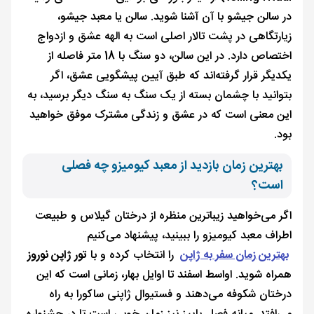
در سالن جیشو با آن آشنا شوید. سالن یا معبد جیشو،
زیارتگاهی در پشت تالار اصلی است به الهه عشق و ازدواج
اختصاص دارد. در این سالن، دو سنگ با 18 متر فاصله از
یکدیگر قرار گرفته‌اند که طبق آیین پیشگویی عشق، اگر
بتوانید با چشمان بسته از یک سنگ به سنگ دیگر برسید، به
این معنی است که در عشق و زندگی مشترک موفق خواهید
بود.
بهترین زمان بازدید از معبد کیومیزو چه فصلی
است؟
اگر می‌خواهید زیباترین منظره از درختان گیلاس و طبیعت
اطراف معبد کیومیزو را ببینید، پیشنهاد می‌کنیم
بهترین زمان سفر به ژاپن
را انتخاب کرده و با
تور ژاپن نوروز
همراه شوید. اواسط اسفند تا اوایل بهار، زمانی است که این
درختان شکوفه می‌دهند و فستیوال ژاپنی ساکورا به راه