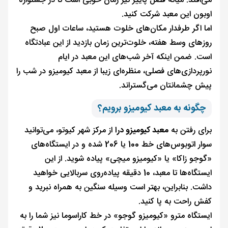
می‌افتد. میانه فصل پاییز نیز زمان خوبی است تا در جشنواره
اوبون این معبد شرکت کنید.
اما اگر طرفدار مکان‌های خلوت هستید، ساعات اول صبح
روزهای وسط هفته، خلوت‌ترین زمان بازدید از این عبادتگاه
است. ضمن اینکه آخر شب‌های این معبد در ایام
نورپردازی‌های فصلی، منظره‌ای زیبا از معبد کیومیزو در شب را
پیش چشمانتان می‌گستراند.
چگونه به معبد کیومیزو برویم؟
برای رفتن به
معبد کیومیزو درا
از مرکز شهر کیوتو، می‌توانید
سوار اتوبوس‌های خط 100 یا 206 شده و در ایستگاه‌های
«گوجو زاکا» یا «کیومیزو میچی» پیاده شوید. از این
ایستگاه‌ها تا معبد، 10 دقیقه پیاده‌روی سربالایی خواهید
داشت. بنابراین، بهتر است وسیله سنگین به همراه نبرید و
کفش راحت به پا کنید.
ایستگاه مترو «کیومیزو گوجو» در خط کاراسوما نیز شما را به