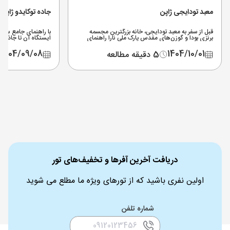
معبد تودایجی ژاپن
جاده توکایدو ژاپن
قبل از سفر به معبد تودایجی، خانه بزرگترین مجسمه
برنزی بودا و گوزن‌های مقدس پارک ملی نارا راهنمای
ایستگاه آن تا جاذبه‌ه
دسترسی، قیمت بلیط و نکات بازدید را در این مطلب
شوید.
بخوانید.
1404/09/08
1404/10/01
5 دقیقه مطالعه
دریافت آخرین آفرها و تخفیف‌های تور
اولین نفری باشید که از تورهای ویژه ما مطلع می شوید
شماره تلفن