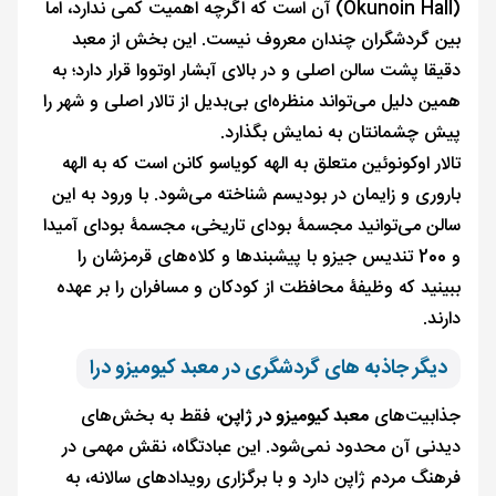
(Okunoin Hall) آن است که اگرچه اهمیت کمی ندارد، اما
بین گردشگران چندان معروف نیست. این بخش از معبد
دقیقا پشت سالن اصلی و در بالای آبشار اوتووا قرار دارد؛ به
همین دلیل می‌تواند منظره‌ای بی‌بدیل از تالار اصلی و شهر را
پیش چشمانتان به نمایش بگذارد.
تالار اوکونوئین متعلق به الهه کویاسو کانن است که به الهه
باروری و زایمان در بودیسم شناخته می‌شود. با ورود به این
سالن می‌توانید مجسمۀ بودای تاریخی، مجسمۀ بودای آمیدا
و 200 تندیس جیزو با پیشبندها و کلاه‌های قرمزشان را
ببینید که وظیفۀ محافظت از کودکان و مسافران را بر عهده
دارند.
دیگر جاذبه های گردشگری در معبد کیومیزو درا
جذابیت‌های
معبد کیومیزو در ژاپن
، فقط به بخش‌های
دیدنی آن محدود نمی‌شود. این عبادتگاه، نقش مهمی در
فرهنگ مردم ژاپن دارد و با برگزاری رویدادهای سالانه، به