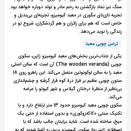
سنگ نیز نماد بازگشتن به رحم مادر و تولد دوباره خواهد بود.
تجربه تای‌نای مگوری در معبد کیومیزو، تجربه‌ای بی‌بدیل و
خاص است که هم برای زائران و هم گردشگران، شروع نو در
زندگی را نوید می‌دهد.
تراس چوبی معبد
یکی از جذاب‌ترین بخش‌های معبد کیومیزو ژاپن، سکوی
چوبی (The wooden veranda) آن است که سالن اصلی
معبد را به سالن اوکونوئین متصل می‌کند. این راهرو روی 18
ستون چوبی عظیم بر فراز درۀ کوه قرار گرفته و چشم‌اندازی
بی‌نظیر از منظرۀ درختان گیلاس و شهر کیوتو را عرضه
می‌کند.
سکوی چوبی معبد کیومیزو حدود 13 متر ارتفاع دارد و با
تکنیک سنتی «کاکه‌زوکوری» و بدون استفاده از حتی یک
میخ، ساخته شده است. شاید برایتان جالب باشد که با
اصطلاح ژاپنی«از سکو‌ی کیومیزو پریدن» آشنا شوید که به