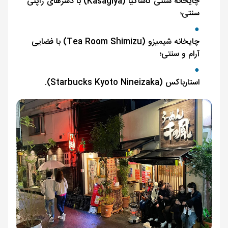
چایخانه سنتی کاساگیا (Kasagiya) با دسرهای ژاپنی
سنتی؛
چایخانه شیمیزو (Tea Room Shimizu) با فضایی
آرام و سنتی؛
استارباکس (Starbucks Kyoto Nineizaka).