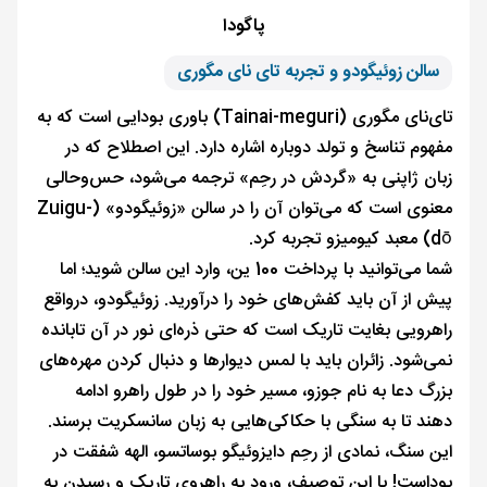
پاگودا
سالن زوئیگودو و تجربه تای نای مگوری
تای‌نای مگوری (Tainai-meguri) باوری بودایی است که به
مفهوم تناسخ و تولد دوباره اشاره دارد. این اصطلاح که در
زبان ژاپنی به «گردش در رحِم» ترجمه می‌شود، حس‌وحالی
معنوی است که می‌توان آن را در سالن «زوئیگودو» (Zuigu-
dō) معبد کیومیزو تجربه کرد.
شما می‌توانید با پرداخت 100 ین، وارد این سالن شوید؛ اما
پیش از آن باید کفش‌های خود را درآورید. زوئیگودو، درواقع
راهرویی بغایت تاریک است که حتی ذره‌ای نور در آن تابانده
نمی‌شود. زائران باید با لمس دیوارها و دنبال کردن مهره‌های
بزرگ دعا به نام جوزو، مسیر خود را در طول راهرو ادامه
دهند تا به سنگی با حکاکی‌هایی به زبان سانسکریت برسند.
این سنگ، نمادی از رحِم دایزوئیگو بوساتسو، الهه شفقت در
بوداست! با این توصیف، ورود به راهروی تاریک و رسیدن به