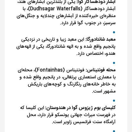
آبشار دودهساگار گوا:
یکی از بلندترین آبشارهای هند،
آبشار دودهساگار (Dudhsagar Waterfalls)، با
منظره‌ای خیره‌کننده از آبشارهای چندلایه و جنگل‌های
سرسبز، در جنوب گوا قرار دارد.
معبد شانتادورگا:
این معبد زیبا و تاریخی در نزدیکی
پانجیم واقع شده و به الهه شانتادورگا، یکی از الهه‌های
هندو، اختصاص دارد.
محله فونتیناس:
فونتیناس (Fontainhas)، محله‌ای
با معماری استعماری پرتغالی، در پانجیم واقع شده و
به خاطر خانه‌های رنگارنگ و کوچه‌های باریکش
مشهور است.
کلیسای بوم ژیزوس گوا در هندوستان:
این کلیسا که
در فهرست میراث جهانی یونسکو قرار دارد، محل
آرامگاه سنت فرانسیس زاویر است.