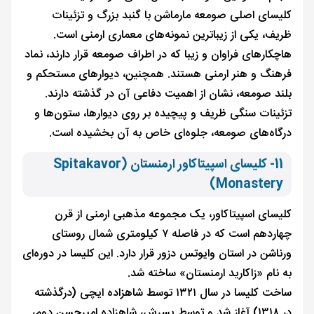
کلیسای اصلی صومعه مارماشن با گنبد بزرگ و تزئینات
ظریف، یکی از زیباترین نمونه‌های معماری ارمنی است.
هاچکارهای فراوان و زیبا که در اطراف صومعه قرار دارند، نماد
فرهنگ و هنر ارمنی هستند. همچنین، دیوارهای مستحکم و
بلند صومعه، نشان از اهمیت دفاعی آن در گذشته دارند.
تزئینات سنگی ظریف و پیچیده بر روی دیوارها، ستون‌ها و
درگاه‌های صومعه، جلوه‌ای خاص به آن بخشیده است.
11- کلیسای اسپیتاکاور ارمنستان (Spitakavor
Monastery)
کلیسای اسپیتاکاور، یک مجموعه مذهبی ارمنی از قرن
چهاردهم است که در فاصله ۷ کیلومتری شمال روستای
ورناشن در استان وایوتس دزور قرار دارد. این کلیسا در دوره‌ای
به نام «زاکارید ارمنستان» ساخته شد.
ساخت کلیسا در سال ۱۳۲۱ توسط شاهزاده ایچی (درگذشته
در ۱۳۱۸) آغاز شد و توسط پسرش، شاهزاده امیرحسن دوم،