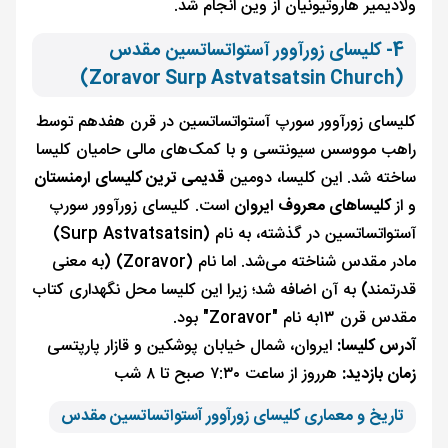
ولادیمیر هاروتیونیان از وین انجام شد.
4- کلیسای زورآوور آستواتساتسین مقدس
(Zoravor Surp Astvatsatsin Church)
کلیسای زورآوور سورپ آستواتساتسین در قرن هفدهم توسط
راهب مووسس سیونتسی و با کمک‌های مالی حامیان کلیسا
ساخته شد. این کلیسا، دومین
قدیمی ترین کلیسای ارمنستان
و از
کلیساهای معروف ایروان
است. کلیسای زورآوور سورپ
آستواتساتسین در گذشته، به نام (Surp Astvatsatsin)
مادر مقدس شناخته می‌شد. اما نام (Zoravor) (به معنی
قدرتمند) به آن اضافه شد؛ زیرا این کلیسا محل نگهداری کتاب
مقدس قرن ۱۳به نام "Zoravor" بود.
آدرس کلیسا:
ایروان، شمال خیابان پوشکین و قازار پارپتسی
زمان بازدید:
هرروز از ساعت ۷:۳۰ صبح تا ۸ شب
تاریخ و معماری کلیسای زورآوور آستواتساتسین مقدس