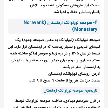
ساخت آپارتمان‌های مسکونی کشف و با تلاش
باستان‌شناسان حفظ و احیا شد.
6- صومعه نوراوانک ارمنستان (Noravank
Monastery)
صومعه نوراوانک (نوراوانک به معنی صومعه جدید) یک
کلیسای قدیمی و بسیار زیباست که در ارمنستان قرار دارد. این
کلیسا در سال ۱۲۰۵ و در دره زیبا و سرسبز آماگو ساخته شده
است. بسیاری از مردم برای دیدن این صومعه زیبا و تاریخی
به ارمنستان سفر می‌کنند.
آدرس:
روستای نوراوانک، ارمنستان
ساعت بازدید:
هر روز از ساعت ۹ صبح تا ۸ شب
تاریخچه صومعه نوراوانک ارمنستان
در قرن سیزدهم میلادی، ساخت صومعه نوراوانک توسط
شاهزاده بوغاس و با حمایت اسقف هووانس آغاز شد. این