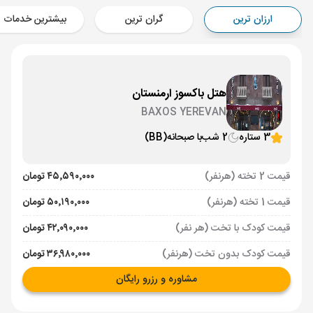
Aircraft - معراج ایر (Economy)
ارزان ترین
گران ترین
بیشترین خدمات
برنامه برگشت :
02 تیر
ساعت: 14:00
ایروان ,
فرودگاه بین‌المللی زوارتنوتس EVN
مدت پرواز :
02:00
تهران ,
فرودگاه بین‌المللی امام خمینی IKA
هتل باکسوز ارمنستان
Aircraft - کاسپین (Economy)
BAXOS YEREVAN
3 ستاره
2 شب
با صبحانه
(BB)
قیمت 2 تخته (هرنفر)
۴۵٬۵۹۰٬۰۰۰ تومان
قیمت 1 تخته (هرنفر)
۵۰٬۱۹۰٬۰۰۰ تومان
قیمت کودک با تخت (هر نفر)
۴۲٬۰۹۰٬۰۰۰ تومان
قیمت کودک بدون تخت (هرنفر)
۳۶٬۹۸۰٬۰۰۰ تومان
مشاوره و رزرو رایگان