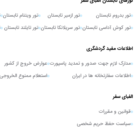
تورهای تابستان الفبای سفر
تور بدروم تابستان
تور ازمیر تابستان
تور ویتنام تابستان
ت
تور کوش آداسی تابستان
تور سریلانکا تابستان
تور تایلند تابستان
ت
اطلاعات مفید گردشگری
مدارک لازم جهت صدور و تمدید پاسپورت
عوارض خروج از کشور
اطلاعات سفارتخانه ها در ایران
استعلام ممنوع الخروجی
الفبای سفر
قوانین و مقررات
سیاست حفظ حریم شخصی