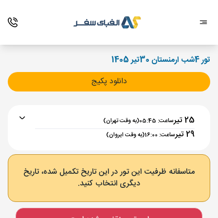
تور 4شب ارمنستان 30تیر 1405
دانلود پکیج
25 تیر
ساعت: 05:45
(به وقت تهران)
29 تیر
ساعت: 16:00
(به وقت ایروان)
برنامه رفت :
25 تیر
ساعت : 05:45
متاسفانه ظرفیت این تور در این تاریخ تکمیل شده، تاریخ
دیگری انتخاب کنید.
تهران ,
فرودگاه بین‌المللی امام خمینی IKA
مدت پرواز :
02:00
ایروان ,
فرودگاه بین‌المللی زوارتنوتس EVN