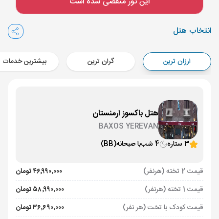
این تور منقضی شده است
Aircraft - کاسپین (Economy)
برنامه برگشت :
29 تیر
ساعت: 16:00
انتخاب هتل
ایروان ,
فرودگاه بین‌المللی زوارتنوتس EVN
مدت پرواز :
02:00
ارزان ترین
گران ترین
بیشترین خدمات
تهران ,
فرودگاه بین‌المللی امام خمینی IKA
Aircraft - کاسپین (Economy)
هتل باکسوز ارمنستان
BAXOS YEREVAN
3 ستاره
4 شب
با صبحانه
(BB)
قیمت 2 تخته (هرنفر)
۴۶٬۹۹۰٬۰۰۰ تومان
قیمت 1 تخته (هرنفر)
۵۸٬۹۹۰٬۰۰۰ تومان
قیمت کودک با تخت (هر نفر)
۳۶٬۶۹۰٬۰۰۰ تومان