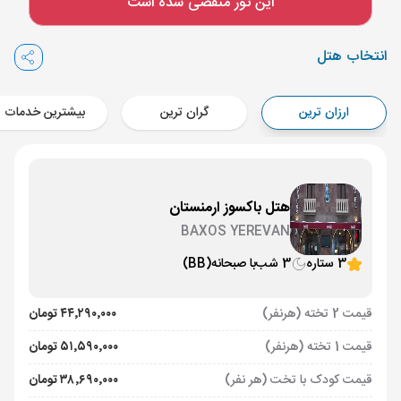
این تور منقضی شده است
Aircraft - کاسپین (Economy)
برنامه برگشت :
14 خرداد
ساعت: 14:00
انتخاب هتل
ایروان ,
فرودگاه بین‌المللی زوارتنوتس EVN
مدت پرواز :
02:00
ارزان ترین
گران ترین
بیشترین خدمات
تهران ,
فرودگاه بین‌المللی امام خمینی IKA
Aircraft - کاسپین (Economy)
هتل باکسوز ارمنستان
BAXOS YEREVAN
3 ستاره
3 شب
با صبحانه
(BB)
قیمت 2 تخته (هرنفر)
۴۴٬۲۹۰٬۰۰۰ تومان
قیمت 1 تخته (هرنفر)
۵۱٬۵۹۰٬۰۰۰ تومان
قیمت کودک با تخت (هر نفر)
۳۸٬۶۹۰٬۰۰۰ تومان