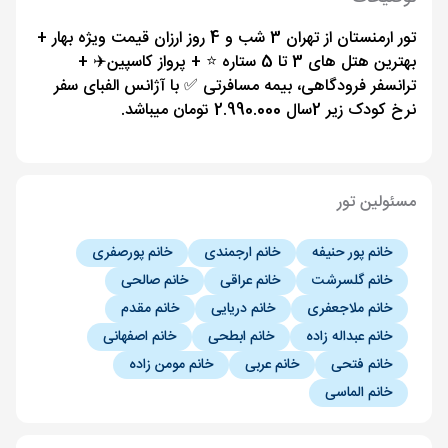
تور ارمنستان از تهران 3 شب و 4 روز ارزان قیمت ویژه بهار +
بهترین هتل های 3 تا 5 ستاره ⭐️ + پرواز کاسپین✈️ +
ترانسفر فرودگاهی، بیمه مسافرتی ✅ با آژانس الفبای سفر
نرخ کودک زیر 2سال 2.990.000 تومان میباشد.
مسئولین تور
خانم پور حنیفه
خانم ارجمندی
خانم پورصفری
خانم گلسرشت
خانم عراقی
خانم صالحی
خانم ملاجعفری
خانم دریایی
خانم مقدم
خانم عبداله زاده
خانم ابطحی
خانم اصفهانی
خانم فتحی
خانم عربی
خانم مومن زاده
خانم الماسی