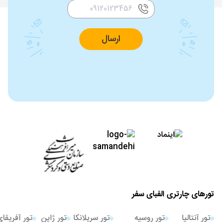
ارسال
تورهای چارتری الفبای سفر
تور آنتالیا
تور روسیه
تور سریلانکا
تور ژاپن
تور آفریقا