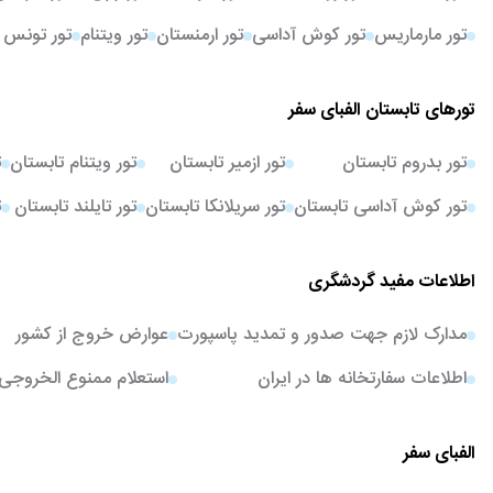
تور مارماریس
تور کوش آداسی
تور ارمنستان
تور ویتنام
تور تونس
تورهای تابستان الفبای سفر
تور بدروم تابستان
تور ازمیر تابستان
تور ویتنام تابستان
ت
تور کوش آداسی تابستان
تور سریلانکا تابستان
تور تایلند تابستان
ت
اطلاعات مفید گردشگری
مدارک لازم جهت صدور و تمدید پاسپورت
عوارض خروج از کشور
اطلاعات سفارتخانه ها در ایران
استعلام ممنوع الخروجی
الفبای سفر