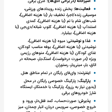
آشپزخانه (در برخی اتاق‌ها):
کتری برقی.
فعالیت‌ها:
پخش زنده رویدادهای ورزشی،
موسیقی زنده/اجرا، تخفیف بار (با هزینه اضافی)،
شب‌های شام با تم (با هزینه اضافی)، کمدی
استندآپ (با هزینه اضافی)، کلوپ شبانه/دی‌جی (با
هزینه اضافی)، بیلیارد.
غذا و نوشیدنی
: میوه (با هزینه اضافی)،
نوشیدنی (با هزینه اضافی)، بوفه مناسب کودکان،
غذای کودکان (با هزینه اضافی)، منوهای رژیمی
ویژه (در صورت درخواست)، اسنک‌بار، صبحانه در
اتاق، بار، مینی‌بار، رستوران.
اینترنت:
وای‌فای رایگان در تمام مناطق هتل.
پارکینگ:
پارکینگ خصوصی رایگان در محل
(بدون نیاز به رزرو)، پارکینگ با خدمتکار، ایستگاه
شارژ خودروهای برقی.
پذیرش:
صورت‌حساب، کمد قفل‌دار، ورود و
خروج خصوصی، سرویس دربان، انبار چمدان، میز