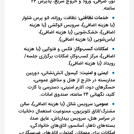
تور، صرافی، ورود و خروج سریع، پذیرش ۲۴
ساعته.
خدمات نظافتی:
نظافت روزانه، اتو پرس شلوار
(با هزینه اضافی)، سرویس اتوکشی (با هزینه
اضافی)، خشک‌شویی (با هزینه اضافی)،
لباس‌شویی (با هزینه اضافی).
امکانات کسب‌وکار:
فکس و فتوکپی (با هزینه
اضافی)، مرکز کسب‌وکار، امکانات برگزاری جلسه/
رویداد (با هزینه اضافی).
ایمنی و امنیت:
کپسول آتش‌نشانی، دوربین
مداربسته در خارج از هتل و مناطق عمومی،
حسگرهای دود، آلارم امنیتی، دسترسی با کارت
کلید، نگهبانی ۲۴ ساعته، صندوق امانات.
عمومی:
سرویس شاتل (با هزینه اضافی)، سالن
مشترک/اتاق تلویزیون، ممنوعیت استعمال دخانیات
در سراسر هتل، سرویس بیدارباش، عایق صدا،
بسته‌های ناهار، آسانسور، اتاق‌های خانوادگی،
امکانات برای مهمانان کم‌توان، اتاق‌های غیرسیگاری،