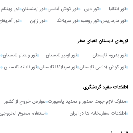
تور آنتالیا
تور دبی
تور کوش آداسی
تور ارمنستان
تور ویتنام
تور مارماریس
تور روسیه
تور سریلانکا
تور ژاپن
تور آفریقا
تورهای تابستان الفبای سفر
تور بدروم تابستان
تور ازمیر تابستان
تور ویتنام تابستان
ت
تور کوش آداسی تابستان
تور سریلانکا تابستان
تور تایلند تابستان
ت
اطلاعات مفید گردشگری
مدارک لازم جهت صدور و تمدید پاسپورت
عوارض خروج از کشور
اطلاعات سفارتخانه ها در ایران
استعلام ممنوع الخروجی