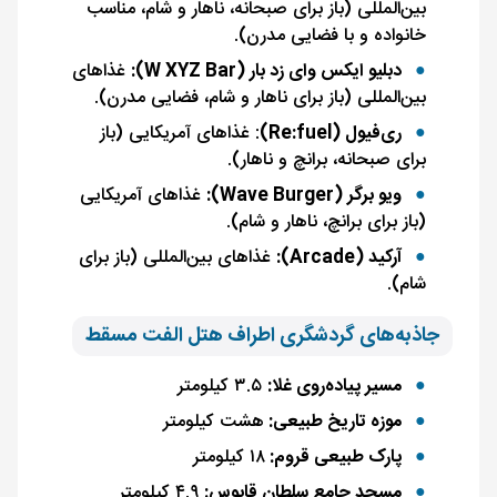
بین‌المللی (باز برای صبحانه، ناهار و شام، مناسب
خانواده و با فضایی مدرن).
دبلیو ایکس وای زد بار (W XYZ Bar):
غذاهای
بین‌المللی (باز برای ناهار و شام، فضایی مدرن).
ری‌فیول (Re:fuel)
: غذاهای آمریکایی (باز
برای صبحانه، برانچ و ناهار).
ویو برگر (Wave Burger):
غذاهای آمریکایی
(باز برای برانچ، ناهار و شام).
آرکید (Arcade):
غذاهای بین‌المللی (باز برای
شام).
جاذبه‌های گردشگری اطراف هتل الفت مسقط
مسیر پیاده‌روی غلا:
۳.۵ کیلومتر
موزه تاریخ طبیعی:
هشت کیلومتر
پارک طبیعی قروم:
۱۸ کیلومتر
مسجد جامع سلطان قابوس:
۴.۹ کیلومتر