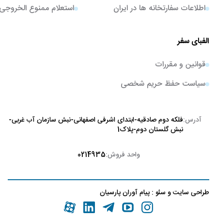
اطلاعات سفارتخانه ها در ایران
استعلام ممنوع الخروجی
الفبای سفر
قوانین و مقررات
سیاست حفظ حریم شخصی
آدرس:
فلکه دوم صادقیه-ابتدای اشرفی اصفهانی-نبش سازمان آب غربی-
نبش گلستان دوم-پلاک1
واحد فروش:
0214935
طراحی سایت
و
سئو
:
پیام آوران پارسیان