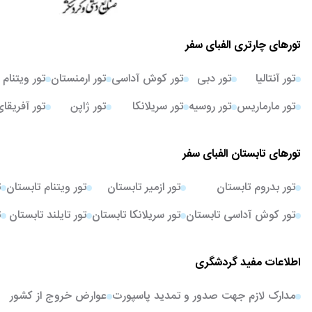
تورهای چارتری الفبای سفر
تور آنتالیا
تور دبی
تور کوش آداسی
تور ارمنستان
تور ویتنام
تور مارماریس
تور روسیه
تور سریلانکا
تور ژاپن
تور آفریقا
تورهای تابستان الفبای سفر
تور بدروم تابستان
تور ازمیر تابستان
تور ویتنام تابستان
ت
تور کوش آداسی تابستان
تور سریلانکا تابستان
تور تایلند تابستان
ت
اطلاعات مفید گردشگری
مدارک لازم جهت صدور و تمدید پاسپورت
عوارض خروج از کشور