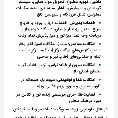
ماشین، تهویه مطبوع، تحویل مواد‌ غذایی، سیستم
گرمایش و سرمایش، ناهار بسته‌بندی ‌شده، امکانات
معلولین، شاتل فرودگاه و سرویس اتاق
خدمات پذیرش:
خدمات دربان، ورود و خروج
سریع، تبدیل ارز، انبار چمدان، دستگاه خودپرداز و
دریافت وجه نقد، میز تور و میز پذیرش تمام ‌وقت
امکانات سلامتی:
ماساژ، امکانات اسپا، اتاق بخار،
استخر، کلاس‌های یوگا، مرکز آب‌ گرم، مرکز تناسب
‌اندام و صندلی‌های آفتاب‌گیر و ساحلی
امکانات بیرون از خانه:
تراس، تراس آفتاب‌گیر و
مبلمان فضای باز
امکانات غذا و نوشیدنی:
میوه، بار، صبحانه در
اتاق، رستوران و منوی رژیم ‌غذایی ویژه
فعالیت‌ها:
اجرای موسیقی زنده، تور و کلاس در
مورد فرهنگ محلی
در هتل داوینچی ژوهانسبورگ خدمات مربوط به کودکان
در اختیار مهمانان قرار می‌گیرد. مهمانان می‌توانند از خدمت