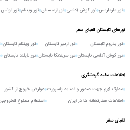
تور مارماریس
تور کوش آداسی
تور ارمنستان
تور ویتنام
تور تونس
تورهای تابستان الفبای سفر
تور بدروم تابستان
تور ازمیر تابستان
تور ویتنام تابستان
ت
تور کوش آداسی تابستان
تور سریلانکا تابستان
تور تایلند تابستان
ت
اطلاعات مفید گردشگری
مدارک لازم جهت صدور و تمدید پاسپورت
عوارض خروج از کشور
اطلاعات سفارتخانه ها در ایران
استعلام ممنوع الخروجی
الفبای سفر