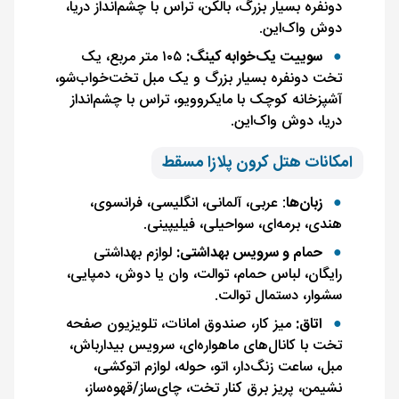
دونفره بسیار بزرگ، بالکن، تراس با چشم‌انداز دریا،
دوش واک‌این.
سوییت یک‌خوابه کینگ:
۱۰۵ متر مربع، یک
تخت دونفره بسیار بزرگ و یک مبل تخت‌خواب‌شو،
آشپزخانه کوچک با مایکروویو، تراس با چشم‌انداز
دریا، دوش واک‌این.
امکانات هتل کرون پلازا مسقط
زبان‌ها
: عربی، آلمانی، انگلیسی، فرانسوی،
هندی، برمه‌ای، سواحیلی، فیلیپینی.
حمام و سرویس بهداشتی:
لوازم بهداشتی
رایگان، لباس حمام، توالت، وان یا دوش، دمپایی،
سشوار، دستمال توالت.
اتاق:
میز کار، صندوق امانات، تلویزیون صفحه
تخت با کانال‌های ماهواره‌ای، سرویس بیدارباش،
مبل، ساعت زنگ‌دار، اتو، حوله، لوازم اتوکشی،
نشیمن، پریز برق کنار تخت، چای‌ساز/قهوه‌ساز،