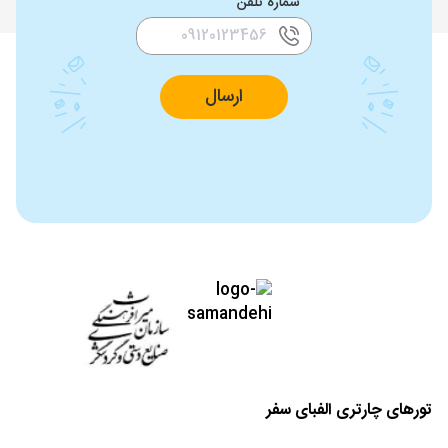
شماره تلفن
ارسال
تورهای چارتری الفبای سفر