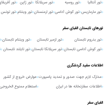
تور آنتالیا
تور روسیه
تور سریلانکا
تور ژاپن
تور آفریقا
تور مارماریس
تور کوش آداسی
تور ارمنستان
تور ویتنام
تور تونس
تورهای تابستان الفبای سفر
تور بدروم تابستان
تور ازمیر تابستان
تور ویتنام تابستان
ت
تور کوش آداسی تابستان
تور سریلانکا تابستان
تور تایلند تابستان
ت
اطلاعات مفید گردشگری
مدارک لازم جهت صدور و تمدید پاسپورت
عوارض خروج از کشور
اطلاعات سفارتخانه ها در ایران
استعلام ممنوع الخروجی
الفبای سفر