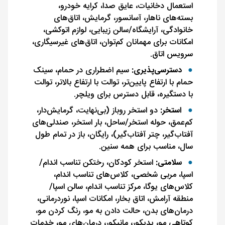
استعمال دخانیات، عایق صدا، کرایه خودرو،
بسته‌های ناهار، آسانسور، گرمایش، اتاق‌های
خانوادگی، آرایشگاه/سالن زیبایی، لوازم اتوکشی،
امکانات برای مهمانان کم‌توان، اتاق‌های غیرسیگاری،
سرویس اتاق.
دسترسی‌پذیری:
سیم اضطراری در حمام، سینک
حمام با ارتفاع پایین‌تر، توالت با ارتفاع بالاتر، توالت
با دستگیره، قابل دسترس برای ویلچر.
استخر:
دو استخر روباز (بی‌نهایت، گرمایش‌دار،
کم‌عمق، حوله استخر/ساحل، بار استخر، صندلی‌های
آفتاب‌گیر، چتر آفتاب‌گیر)، رایگان، باز در تمام طول
سال، مناسب برای همه سنین.
سلامتی:
استخر کودکان، رختکن تناسب اندام/
اسپا، مربی شخصی، کلاس‌های تناسب اندام،
کلاس‌های یوگا، مرکز تناسب اندام، سالن اسپا/
منطقه آرامش، اتاق بخار، امکانات اسپا، نوردرمانی،
درمان‌های بدن، حالت دادن به مو، رنگ کردن مو،
کوتاهی مو، پدیکور، مانیکور، درمان‌های مو، خدمات