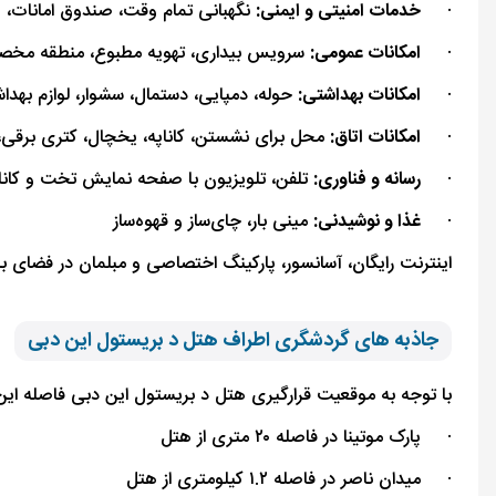
·
خدمات امنیتی و ایمنی:
نگهبانی تمام ‌وقت، صندوق امانات، 
·
امکانات عمومی:
سرویس بیداری، تهویه مطبوع، منطقه مخصوص
·
امکانات بهداشتی:
حوله، دمپایی، دستمال، سشوار، لوازم ‌بهدا
·
امکانات اتاق:
محل برای نشستن، کاناپه، یخچال، کتری برقی، چ
·
رسانه و فناوری:
تلفن، تلویزیون با صفحه ‌نمایش تخت و کانال
·
غذا و نوشیدنی:
مینی بار، چای‌ساز و قهوه‌ساز
اینترنت رایگان، آسانسور، پارکینگ اختصاصی و مبلمان در فضای ب
جاذبه های گردشگری اطراف هتل د بریستول این دبی
با توجه به موقعیت قرارگیری هتل د بریستول این دبی فاصله این ا
·
پارک موتینا در فاصله ۲۰ متری از هتل
·
میدان ناصر در فاصله ۱.۲ کیلومتری از هتل