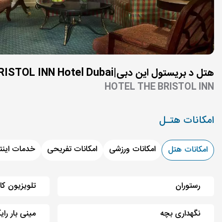
هتل د بریستول این دبی|THE BRISTOL INN Hotel Dubai
HOTEL THE BRISTOL INN
امکانات هتـل
امکانات ورزشی
امکانات تفریحی
خدمات اینت
امکانات هتل
رستوران
تلویزیون کا
نگهداری بچه
مینی بار رای