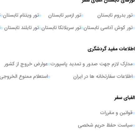
تورهای تابستان الفبای سفر
تور بدروم تابستان
تور ازمیر تابستان
تور ویتنام تابستان
ت
تور کوش آداسی تابستان
تور سریلانکا تابستان
تور تایلند تابستان
ت
اطلاعات مفید گردشگری
مدارک لازم جهت صدور و تمدید پاسپورت
عوارض خروج از کشور
اطلاعات سفارتخانه ها در ایران
استعلام ممنوع الخروجی
الفبای سفر
قوانین و مقررات
سیاست حفظ حریم شخصی