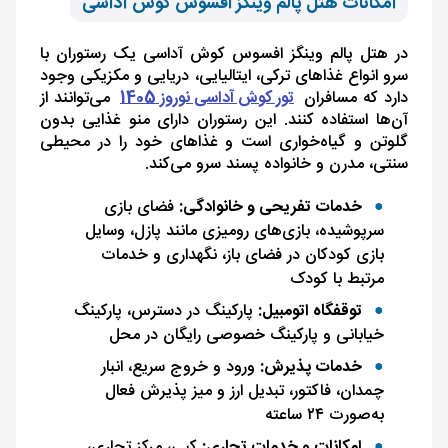
امکانات هتل پالم وینگز افسوس کوش آداسی
در هتل پالم وینگز افسوس کوش آداسی یک رستوران با
سرو انواع غذاهای ترکی، ایتالیایی، دریایی و مکزیکی وجود
دارد که مسافران
تور کوش آداسی نوروز 1405
می‌توانند از
آن‌ها استفاده کنند. این رستوران دارای منو غذایی بدون
گلوتن و گیاه‌خواری است و غذاهای خود را در محیطی
سنتی، مدرن و خانواده پسند سرو می‌کند.
خدمات تفریحی و خانوادگی:
فضای بازی
سرپوشیده، بازی‌های رومیزی مانند پازل، وسایل
بازی کودکان در فضای باز، نگهداری و خدمات
مرتبط با کودک
توقفگاه اتومبیل:
پارکینگ در دسترس، پارکینگ
خیابانی و پارکینگ خصوصی رایگان در محل
خدمات پذیرش:
ورود و خروج سریع، انبار
چمدان، فاکتور، تبدیل ارز و میز پذیرش فعال
به‌صورت ۲۴ ساعته
امکانات و خدمات تجاری:
کپی، مرکز تجاری،