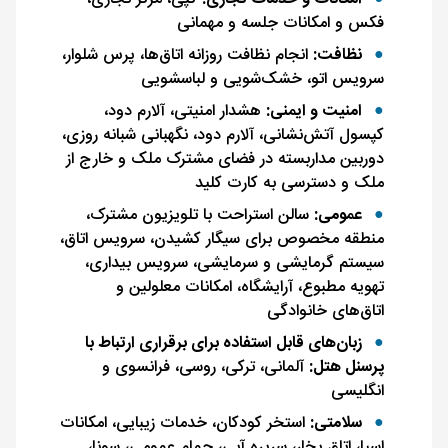
فکس و امکانات جلسه و مهمانی
نظافت:
انجام نظافت روزانه اتاق‌ها، پرس شلوار،
سرویس اتو، خشک‌شویی و لباسشویی
امنیت و ایمنی:
هشدار امنیتی، آلارم دود،
کپسول آتش‌نشانی، آلارم دود، نگهبانی شبانه روزی،
دوربین مداربسته در فضای مشترک ملک و خارج از
ملک و دسترسی به کارت کلید
عمومی:
سالن استراحت با تلویزیون مشترک،
منطقه مخصوص برای سیگار‌ کشیدن، سرویس اتاق،
سیستم گرمایشی و سرمایشی، سرویس بیداری،
تهویه مطبوع، آرایشگاه، امکانات معلولین و
اتاق‌های خانوادگی
زبان‌های قابل استفاده برای برقراری ارتباط با
پرسنل هتل:
آلمانی، ترکی، روسی، فرانسوی و
انگلیسی
سلامتی:
استخر کودکان، خدمات زیبایی، امکانات
اسپا، اتاق بخار، سریره آبی، حمام عمومی، سونا،