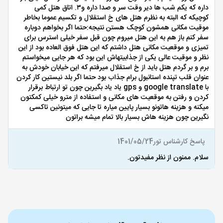
داره که یکم شب ها دیر وقت سر و صدا داره و۳. اتاق هتل کمی
کوچیکه که البته به نظرم هتل های خ استقلال و تکسیم عموما بخاطر
موقیت مکانی همشون کوچک هستن نتیجه:حتما اگر بخواهم دوباره
سفر کنم باز هم به این هتل میروم چون قبل سفر خیلی استرس برای
تمیزی و موقعیت مکانی هتل داشتم که این هتل فوق العاده بود از این
نظر و موقیت عالی یکی از جذابیتهاش این بود که هر جایی میخواستم
برم و بر گردم هتل باید از خ استقلال میرفتم که این خیابان خودش به
عنوان قلب تپنده استانبول برام جذاب بود حتما اگر بلد نیستین کار کردن
با google translate و gps یاد یاد بگیرین چون تو ارتباط برقرار
کردن و رفتن به موقعیت های مکانی و استفاده از مترو خیلی کمکتون
میکنه و هزینه هاتونو بسیار پایین میاره تا جایی که میتونین تاکسی
نگیرین چون هزینه هاش بسیار بالا تمام میشه براتون
پاسخ کارشناس تور
1401/05/24
سلام. ممنون از نظر مفیدتون.