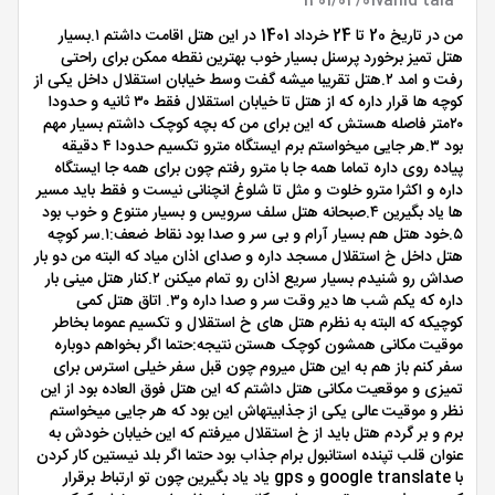
1401/04/01
vahid tala
من در تاریخ 20 تا 24 خرداد 1401 در این هتل اقامت داشتم ۱.بسیار
هتل تمیز برخورد پرسنل بسیار خوب بهترین نقطه ممکن برای راحتی
رفت و امد ۲.هتل تقریبا میشه گفت وسط خیابان استقلال داخل یکی از
کوچه ها قرار داره که از هتل تا خیابان استقلال فقط ۳۰ ثانیه و حدودا
۲۰متر فاصله هستش که این برای من که بچه کوچک داشتم بسیار مهم
بود ۳.هر جایی میخواستم برم ایستگاه مترو تکسیم حدودا ۴ دقیقه
پیاده روی داره تماما همه جا با مترو رفتم چون برای همه جا ایستگاه
داره و اکثرا مترو خلوت و مثل تا شلوغ انچنانی نیست و فقط باید مسیر
ها یاد بگیرین ۴.صبحانه هتل سلف سرویس و بسیار متنوع و خوب بود
۵.خود هتل هم بسیار آرام و بی سر و صدا بود نقاط ضعف:۱.سر کوچه
هتل داخل خ استقلال مسجد داره و صدای اذان میاد که البته من دو بار
صداش رو شنیدم بسیار سریع اذان رو تمام میکنن ۲.کنار هتل مینی بار
داره که یکم شب ها دیر وقت سر و صدا داره و۳. اتاق هتل کمی
کوچیکه که البته به نظرم هتل های خ استقلال و تکسیم عموما بخاطر
موقیت مکانی همشون کوچک هستن نتیجه:حتما اگر بخواهم دوباره
سفر کنم باز هم به این هتل میروم چون قبل سفر خیلی استرس برای
تمیزی و موقعیت مکانی هتل داشتم که این هتل فوق العاده بود از این
نظر و موقیت عالی یکی از جذابیتهاش این بود که هر جایی میخواستم
برم و بر گردم هتل باید از خ استقلال میرفتم که این خیابان خودش به
عنوان قلب تپنده استانبول برام جذاب بود حتما اگر بلد نیستین کار کردن
با google translate و gps یاد یاد بگیرین چون تو ارتباط برقرار