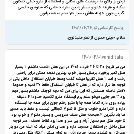
کردن و رفتن به مپقعیت های مکانی و استفاده از مترو خیلی کمکتون
میکنه و هزینه هاتونو بسیار پایین میاره تا جایی که میتونین تاکسی
نگیرین چون هزینه هاش بسیار بالا تمام میشه براتون
پاسخ کارشناس تور
1401/04/14
سلام. خیلی ممنون از نظر مفیدتون.
1401/04/01
vahid tala
من در تاریخ 20 تا 24 خرداد 1401 در این هتل اقامت داشتم. ۱.بسیار
هتل تمیز برخورد پرسنل بسیار خوب بهترین نقطه ممکن برای راحتی
رفت و امد ۲.هتل تقریبا میشه گفت وسط خیابان استقلال داخل یکی از
کوچه ها قرار داره که از هتل تا خیابان استقلال فقط ۳۰ ثانیه و حدودا
۲۰متر فاصله هستش که این برای من که بچه کوچک داشتم بسیار مهم
بود ۳.هر جایی میخواستم برم ایستگاه مترو تکسیم حدودا ۴ دقیقه
پیاده روی داره تماما همه جا با مترو رفتم چون برای همه جا ایستگاه
داره و اکثرا مترو خلوت و مثل تا شلوغ انچنانی نیست و فقط باید مسیر
ها یاد بگیرین ۴.صبحانه هتل سلف سرویس و بسیار متنوع و خوب بود
۵.خود هتل هم بسیار آرام و بی سر و صدا بود نقاط ضعف:۱.سر کوچه
هتل داخل خ استقلال مسجد داره و صدای اذان میاد که البته من دو بار
صداش رو شنیدم بسیار سریع اذان رو تمام میکنن ۲.کنار هتل مینی بار