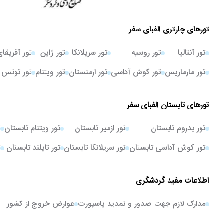
تورهای چارتری الفبای سفر
تور آنتالیا
تور روسیه
تور سریلانکا
تور ژاپن
تور آفریقا
تور مارماریس
تور کوش آداسی
تور ارمنستان
تور ویتنام
تور تونس
تورهای تابستان الفبای سفر
تور بدروم تابستان
تور ازمیر تابستان
تور ویتنام تابستان
ت
تور کوش آداسی تابستان
تور سریلانکا تابستان
تور تایلند تابستان
ت
اطلاعات مفید گردشگری
مدارک لازم جهت صدور و تمدید پاسپورت
عوارض خروج از کشور