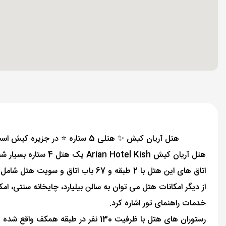
هتل آریان کیش ✨ هتلی 5 ستاره ⭐ در جزیره کیش است اگر قصد خرید تور کیش 🥇 را دارید می توانید اطلاعات، نظرات و تلفن هتل آریان کیش را در این بخش از الفبای سفر بخوانید
هتل آریان کیش Arian Hotel Kish یک هتل 4 ستاره بسیار شیک برای مسافران معمولی و همچنین افرادی که با
اتاق های این هتل با 2 طبقه و 67 باب اتاق و سویت هتل شامل امکاناتی از جمله حمام،یخچال،سیستم اطفا حریق، صندوق امانات ،مبلمان، تلویزیون، تلفن و لوازم بهداشتی می باشد.
از دیگر امکانات هتل می توان به سالن بیلیارد، چايخانه سنتی، 
خدمات راهنمای تور اشاره کرد.
رستوران های هتل با ظرفیت 130 نفر د