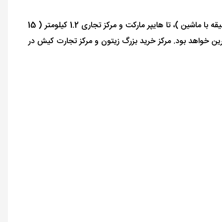
از دیگر مزایای هتل آریان کیش Arian Hotel Kish فاصله 8 دقیقه ای آن با فرودگاه است. فاصله تا اسکله تفریحی 2.4 کیلومتر ( 5 دقیقه با ماشین )، تا هایپر مارکت و مرکز تجاری 1.2 کیلومتر ( 15
هید شبی را در هتلی مجلل در جزیره کیش بگذرانید ، یکی از انتخاب های شما هتل 4 ستاره کیش آرین خواهد بود. مرکز خرید بزرگ زیتون و مرکز تجارت کیش در