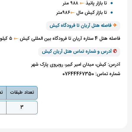
تا بازار پانیذ
←
۹۸۸ متر
تا بازار كيش مال
←
۹۸۶متر
✈
فاصله هتل آریان تا فرودگاه کیش
فاصله هتل 4 ستاره آریان تا فرودگاه بین المللی کیش
←
۵ کیلومتر و ۹۱۲ متر
✆
آدرس و شماره تماس هتل آریان کیش
آدرس: کیش، میدان امیر کبیر، روبروی پارک شهر
شماره تماس: 07644467350
تعداد طبقات
تع
3