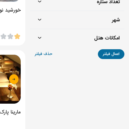
تعداد ستاره
خورشید نو
شهر
امکانات هتل
اعمال فیلتر
حذف فیلتر
مارینا پارک