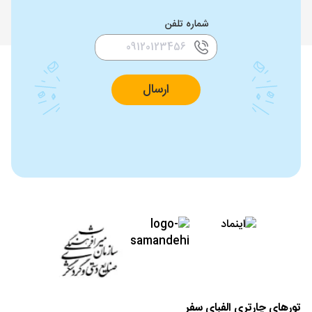
شماره تلفن
ارسال
تورهای چارتری الفبای سفر