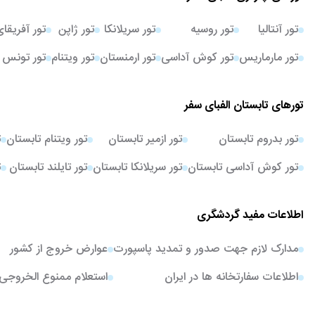
تور آنتالیا
تور روسیه
تور سریلانکا
تور ژاپن
تور آفریقا
تور مارماریس
تور کوش آداسی
تور ارمنستان
تور ویتنام
تور تونس
تورهای تابستان الفبای سفر
تور بدروم تابستان
تور ازمیر تابستان
تور ویتنام تابستان
ت
تور کوش آداسی تابستان
تور سریلانکا تابستان
تور تایلند تابستان
ت
اطلاعات مفید گردشگری
مدارک لازم جهت صدور و تمدید پاسپورت
عوارض خروج از کشور
اطلاعات سفارتخانه ها در ایران
استعلام ممنوع الخروجی