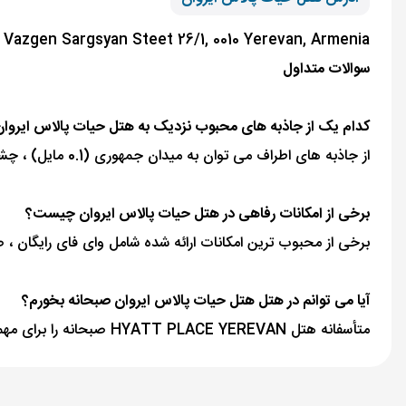
Vazgen Sargsyan Steet 26/1, 0010 Yerevan, Armenia
سوالات متداول
کدام یک از جاذبه های محبوب نزدیک به هتل حیات پالاس ایروا
از جاذبه های اطراف می توان به میدان جمهوری (0.1 مایل) ، چشمه های رقص (0.2 مایل) و موزه تاریخ ارمنستان (0.2 مایل) اشاره کرد.
برخی از امکانات رفاهی در هتل حیات پالاس ایروان چیست؟
برخی از محبوب ترین امکانات ارائه شده شامل وای فای رایگان ،
آیا می توانم در هتل هتل حیات پالاس ایروان صبحانه بخورم؟
متأسفانه هتل HYATT PLACE YEREVAN صبحانه را برای مهمانان ارائه نمی دهد.