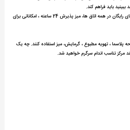
ینید باید فراهم کند.
، هتل وای فای رایگان در همه اتاق ها، میز پذیرش 24 ساعته ، امکاناتی برای
ا بالاترین درجه آسایش و راحتی تعیین شده است. در برخی از اتاق ها ، میهمانان می توانند از تلویزیون LCD / صفحه پلاسما ، تهویه مطبوع ، گرمایش، میز استفاده کنند. چه یک
د مرکز تناسب اندام سرگرم خواهید شد.