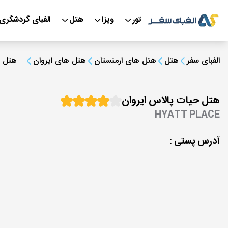
تور
ویزا
هتل
الفبای گردشگری
الفبای سفر
هتل
هتل های ارمنستان
هتل های ایروان
هتل ح
هتل حیات پالاس ایروان
HYATT PLACE
آدرس پستی :