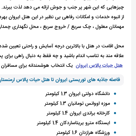
چیزهایی که این شهر پر جنب و جوش ارائه می دهد لذت ببرند. ه
از انبوه خدمات و امکانات رفاهی بی نظیر در این هتل ایروان بهر
مهمانان معلول ، چک سریع / خروج سریع ، محل نگهداری چمدان 
علاقه مند به تناسب اندام باشید و چه فقط به دنبال راهی برای
هتل حیات پالاس ایروان
یک انتخاب هوشمندانه برای مسافران ایر
فاصله جاذبه های توریستی ایروان تا هتل حیات پالاس ارمنستا
دانشگاه دولتی ایروان 1.3 کیلومتر
موزه اووانس تومانیان 1.3 کیلومتر
کارخانه براندی ایروان 1.4 کیلومتر
ایستگاه مترو یریتاساردکان 1.4 کیلومتر
ورزشگاه هرازدان 1.6 کیلومتر