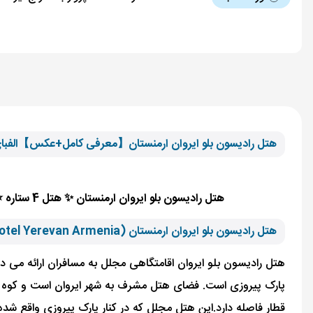
هتل رادیسون بلو ایروان ارمنستان【معرفی کامل+عکس】الفبا
هتل رادیسون بلو ایروان ارمنستان ✨ هتل 4 ستاره ⭐ در نزدیکی جاذبه های توریستی ایروان برای مشاهده نظرات هتل رادیسون بلو ایروان ارمنستان با الفبای سفر همراه باشید.
هتل رادیسون بلو ایروان ارمنستان (Radisson Blu Hotel Yerevan Armenia)
هتل رادیسون بلو ایروان اقامتگاهی مجلل به مسافران ارائه می ده
قطار فاصله دارد.این هتل مجلل که در کنار پارک پیروزی واقع ش