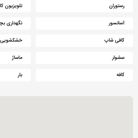
رستوران
تلویزیون کا
آسانسور
نگهداری بچ
کافی شاپ
خشکشویی
سشوار
ماساژ
کافه
بار