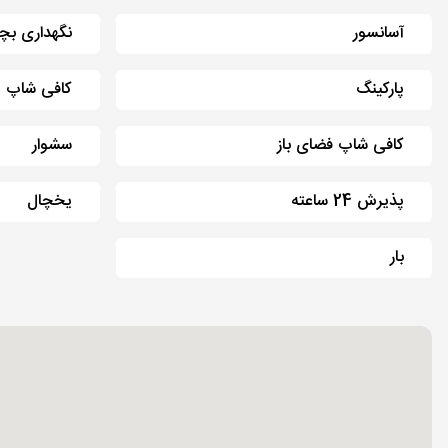
آسانسور
نگهداری بچ
پارکینگ
کافی شاپ
کافی شاپ فضای باز
سشوار
پذیرش 24 ساعته
یخچال
بار