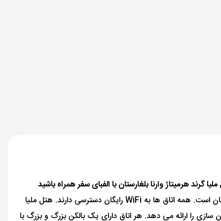
هتل مجلل ملیا گراند ارمیتاژ در یک دامنه آرام تپه تنها 100 متر با ساحل فاصله دارد و رفت و آمد مکرر آنجا به Golden Sands بسیار آسان است. همه اتاق ها به WiFi رایگان دسترسی دارند. هتل ملیا
لن بدن سازی را ارائه می دهد. هر اتاق دارای یک بالکن بزرگ و بزرگ با