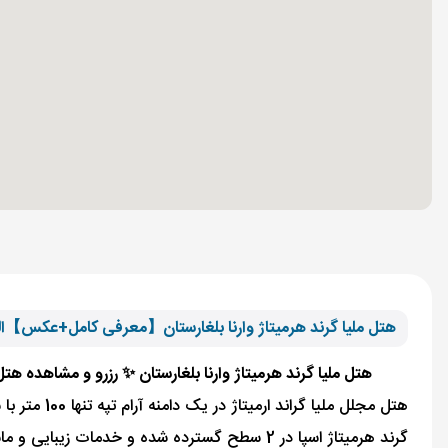
هتل ملیا گرند هرمیتاژ وارنا بلغارستان【معرفی کامل+عکس】ال
هتل ملیا گرند هرمیتاژ وارنا بلغارستان ✨ رزرو و مشاهده هتل 5 ستاره ملیا گرند هرمیتاژ وارنا بلغارستان ⭐. برای مشاهده نظرات هتل ملیا گرند هرمیتاژ وارنا بلغارستان با الفبای سفر همراه 
گرند هرمیتاژ اسپا در 2 سطح گسترده شده و خدما