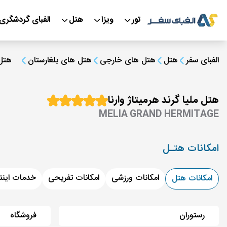
تور
ویزا
هتل
الفبای گردشگری
الفبای سفر
هتل
هتل های خارجی
هتل های بلغارستان
هتل 
هتل ملیا گرند هرمیتاژ وارنا
MELIA GRAND HERMITAGE
امکانات هتـل
امکانات ورزشی
امکانات تفریحی
خدمات اینت
امکانات هتل
رستوران
فروشگاه