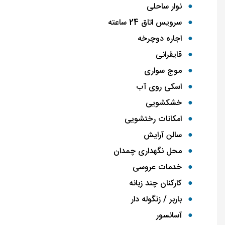
نوار ساحلی
سرویس اتاق 24 ساعته
اجاره دوچرخه
قایقرانی
موج سواری
اسکی روی آب
خشکشویی
امکانات رختشویی
سالن آرایش
محل نگهداری چمدان
خدمات عروسی
کارکنان چند زبانه
باربر / زنگوله دار
آسانسور