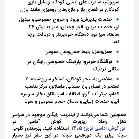
سرپوشیده، درب‌های ایمنی کودک، وسایل بازی
کودکان در فضای باز و بازی‌های رومیزی مانند پازل
خدمات پذیرش:
ورود و خروج خصوصی، تبدیل
ارز، خدمات دربان، انبار چمدان، میز پذیرش ۲۴
ساعته، میز تور، دستگاه خود‌پرداز و دریافت وجه
نقد
حمل‌و‌نقل:
بلیط حمل‌و‌نقل عمومی
توقفگاه خودرو:
پارکینگ خصوصی رایگان در
مکانی نزدیک
سلامتی:
استخر کودکان، استخر سرپوشیده، ۲
استخر در فضای باز، صندلی ماساژور، مرکز تناسب
‌اندام، مرکز آب ‌گرم، امکانات اسپا، اتاق بخار، سرسره
آبی، خدمات زیبایی، ماساژ، حمام عمومی و سونا
همچنین شما می‌توانید از اینترنت رایگان موجود در سراسر
هتل رامادا ریزورت کوش آداسی در
تور کوش آداسی نوروز 1405
استفاده کنید. بهرمندی کلوپ
شبانه برای یک دورهمی شبانه در این سفر نیز بسیار