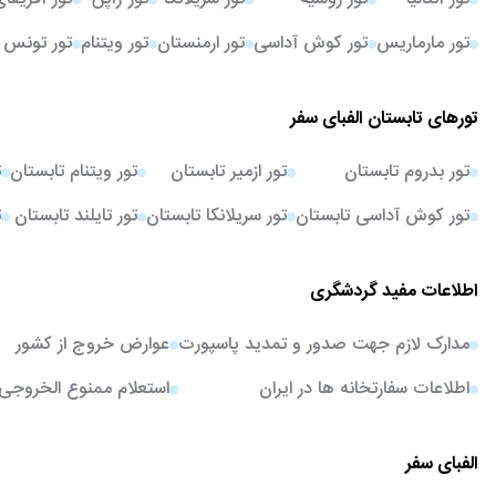
تور مارماریس
تور کوش آداسی
تور ارمنستان
تور ویتنام
تور تونس
تورهای تابستان الفبای سفر
تور بدروم تابستان
تور ازمیر تابستان
تور ویتنام تابستان
ت
تور کوش آداسی تابستان
تور سریلانکا تابستان
تور تایلند تابستان
ت
اطلاعات مفید گردشگری
مدارک لازم جهت صدور و تمدید پاسپورت
عوارض خروج از کشور
اطلاعات سفارتخانه ها در ایران
استعلام ممنوع الخروجی
الفبای سفر