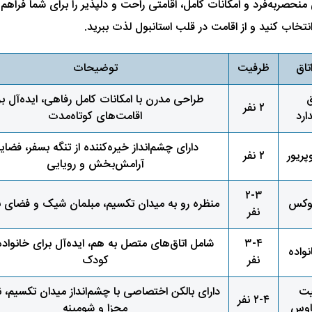
ق دارد که هرکدام با طراحی منحصربه‌فرد و امکانات کامل، اقامتی راحت و دلپذیر را برای
نتخاب کنید و از اقامت در قلب استانبول لذت ببرید.
تاق
ظرفیت
توضیحات
ق
طراحی مدرن با امکانات کامل رفاهی، ایده‌آل بر
۲ نفر
ارد
اقامت‌های کوتاه‌مدت
دارای چشم‌انداز خیره‌کننده از تنگه بسفر، فضای
پریور
۲ نفر
آرامش‌بخش و رویایی
۲-۳
لوکس
منظره رو به میدان تکسیم، مبلمان شیک و فضای بز
نفر
۳-۴
شامل اتاق‌های متصل به هم، ایده‌آل برای خانواده‌
نواده
نفر
کودک
یت
دارای بالکن اختصاصی با چشم‌انداز میدان تکسیم،
۲-۴ نفر
اوس
مجزا و شومینه