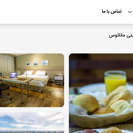
تماس با ما
یتی مانائوس