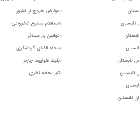
بستان
عوارض خروج از کشور
ا تابستان
استعلام ممنوع الخروجی
تابستان
قوانین بار مسافر
ابستان
مجله الفبای گردشگری
یس تابستان
بلیط هواپیما چارتر
ل تابستان
تور لحظه آخری
تابستان
ن تابستان