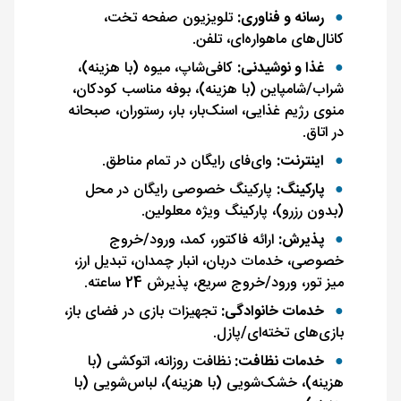
رسانه و فناوری:
تلویزیون صفحه تخت،
کانال‌های ماهواره‌ای، تلفن.
غذا و نوشیدنی:
کافی‌شاپ، میوه (با هزینه)،
شراب/شامپاین (با هزینه)، بوفه مناسب کودکان،
منوی رژیم غذایی، اسنک‌بار، بار، رستوران، صبحانه
در اتاق.
اینترنت:
وای‌فای رایگان در تمام مناطق.
پارکینگ:
پارکینگ خصوصی رایگان در محل
(بدون رزرو)، پارکینگ ویژه معلولین.
پذیرش:
ارائه فاکتور، کمد، ورود/خروج
خصوصی، خدمات دربان، انبار چمدان، تبدیل ارز،
میز تور، ورود/خروج سریع، پذیرش 24 ساعته.
خدمات خانوادگی:
تجهیزات بازی در فضای باز،
بازی‌های تخته‌ای/پازل.
خدمات نظافت:
نظافت روزانه، اتوکشی (با
هزینه)، خشک‌شویی (با هزینه)، لباس‌شویی (با