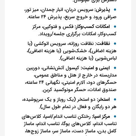
دسترس برای کم‌توانان.
پذیرش:
سرویس دربان، انبار چمدان، میز تور،
صرافی ورود و خروج سریع، پذیرش ۲۴ ساعته.
امکانات کسب‌وکار:
فکس و فتوکپی، مرکز
کسب‌وکار، امکانات برگزاری جلسه/رویداد.
نظافت
: نظافت روزانه، سرویس اتوکشی (با
هزینه اضافی)، خشک‌شویی (با هزینه اضافی)،
لباس‌شویی (با هزینه اضافی).
ایمنی و امنیت:
کپسول آتش‌نشانی، دوربین
مداربسته در خارج از هتل و مناطق عمومی،
حسگرهای دود، آلارم امنیتی، نگهبانی ۲۴ ساعته،
صندوق امانات، حسگر مونوکسید کربن.
استخر:
دو استخر (یک روباز و یک سرپوشیده،
هر دو رایگان و فعال در تمام طول سال).
مرکز اسپا:
رختکن تناسب اندام/اسپا، کلاس‌های
تناسب اندام، کلاس‌های یوگا، تناسب اندام، ماساژ
کامل بدن، ماساژ دست، ماساژ سر، ماساژ زوج‌ها،