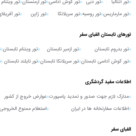
تور آنتالیا
تور دبی
تور کوش آداسی
تور ارمنستان
تور ویتنام
تور مارماریس
تور روسیه
تور سریلانکا
تور ژاپن
تور آفریقا
تورهای تابستان الفبای سفر
تور بدروم تابستان
تور ازمیر تابستان
تور ویتنام تابستان
ت
تور کوش آداسی تابستان
تور سریلانکا تابستان
تور تایلند تابستان
ت
اطلاعات مفید گردشگری
مدارک لازم جهت صدور و تمدید پاسپورت
عوارض خروج از کشور
اطلاعات سفارتخانه ها در ایران
استعلام ممنوع الخروجی
الفبای سفر