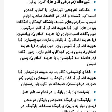
آشپزخانه (در برخی اتاق‌ها):
کتری برقی.
امکانات تفریحی:
تیراندازی با کمان، کمدی
استندآپ، گشت و گذار در کافه‌ها، ساحل، لوازم
تنیس، سرگرمی‌های شبانه، باشگاه کودکان، امکانات
ورزش‌های آبی (با هزینه اضافی)، کادر سرگرمی،
مینی‌گلف، اسب‌سواری (با هزینه اضافی)، پیاده‌روی
(با هزینه اضافی)، قایقرانی، دارت، موج‌سواری (با
هزینه اضافی)، تنیس روی میز، بیلیارد (با هزینه
اضافی)، زمین بازی کودکان، اتاق بازی، زمین گلف
(در فاصله سه کیلومتری، با هزینه اضافی)، زمین
تنیس.
غذا و نوشیدنی:
کافی‌شاپ، میوه، نوشیدنی (با
هزینه اضافی)، غذای کودکان، منوهای رژیمی (در
صورت درخواست)، صبحانه در اتاق، بار، رستوران.
اینترنت:
وای‌فای رایگان در تمام مناطق هتل.
پارکینگ:
پارکینگ خصوصی رایگان در محل
(بدون نیاز به رزرو)، پارکینگ مسقف، پارکینگ در