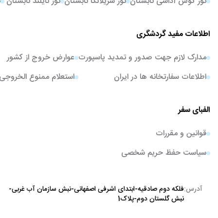
تور کوش آداسی تابستان
تور سریلانکا تابستان
تور تایلند تابستان
ت
اطلاعات مفید گردشگری
مدارک لازم جهت صدور و تمدید پاسپورت
عوارض خروج از کشور
اطلاعات سفارتخانه ها در ایران
استعلام ممنوع الخروجی
الفبای سفر
قوانین و مقررات
سیاست حفظ حریم شخصی
آدرس:
فلکه دوم صادقیه-ابتدای اشرفی اصفهانی-نبش سازمان آب غربی-
نبش گلستان دوم-پلاک1