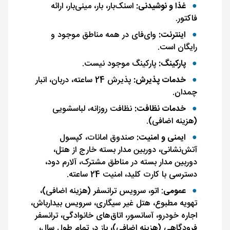
غذا و نوشیدنی:
اسنک‌بار، بار، مینی‌بار، ارائه
فاکتور.
اینترنت:
وای‌فای در همه مناطق موجود و
رایگان است.
پارکینگ:
پارکینگ موجود نیست.
خدمات پذیرش:
پذیرش 24 ساعته، دربان، انبار
چمدان.
خدمات نظافت:
نظافت روزانه، لباسشویی
(هزینه اضافی).
ایمنی و امنیت:
صندوق امانات، کپسول
آتش‌نشانی، دوربین مدار بسته خارج از هتل،
دوربین مدار بسته در مناطق مشترک، آلارم دود،
دسترسی با کارت کلید، امنیت 24 ساعته.
عمومی
: اتو، سرویس ترانسفر (هزینه اضافی)،
تهویه مطبوع، هتل غیر سیگاری، سرویس بیدارباش،
اجاره خودرو، آسانسور، اتاق‌های خانوادگی، ترانسفر
فرودگاهی (هزینه اضافی)، باز در تمام طول سال،