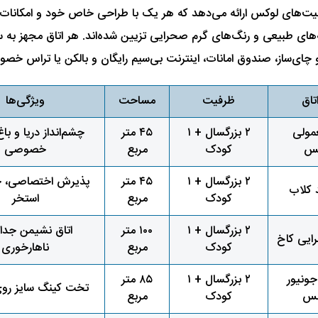
 سوئیت‌های لوکس ارائه می‌دهد که هر یک با طراحی خاص خود و امکانات
ارچه‌های طبیعی و رنگ‌های گرم صحرایی تزیین شده‌اند. هر اتاق مجهز به
تاق
ظرفیت
مساحت
ویژگی‌ها
عمولی
۲ بزرگسال + ۱
۴۵ متر
چشم‌انداز دریا و باغ
کس
کودک
مربع
خصوصی
۲ بزرگسال + ۱
۴۵ متر
پذیرش اختصاصی، چش
د کلاب
کودک
مربع
استخر
۲ بزرگسال + ۱
۱۰۰ متر
اتاق نشیمن جداگ
ایی کاخ
کودک
مربع
ناهارخوری
ونیور
۲ بزرگسال + ۱
۸۵ متر
تخت کینگ سایز روی
نس
کودک
مربع