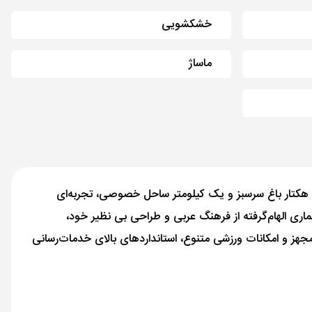
خشکشویی
ماساژ
هتل وان اند اونلی رویال میراژ دبی یکی از لوکس‌ترین و زیباترین هتل‌های ۵ ستاره دبی است که در قلب ساحل جمیرا واقع شده و با ۶۵ هکتار باغ سرسبز و یک کیلومتر ساحل خصوصی، تجربه‌ای
ماری الهام‌گرفته از فرهنگ عربی و طراحی بی نظیر خود،
یی دعوت می‌کند. هتل با ۴۳۸ اتاق و سوئیت مجلل، ۱۶ رستوران و بار، ۴ استخر شنا، اسپای مجهز و امکانات ورزشی متنوع، استانداردهای بالای خدمات‌رسانی