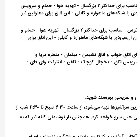
مساحت ۲۷ متر مربع - دارای یک تخت ۲ نفره سایز کینگ یا دو تخت ۱ نفره - منظره شهر - مناسب برای حداکثر ۲ بزرگسال - تهویه هوا - حمام و سرویس
 با شبکه‌های ماهواره و کابلی - این اتاق برای معلولین نیز
مساحت ۲۹ متر مربع - دارای یک تخت ۲ نفره سایز کینگ یا دو تخت ۱ نفره - منظره دریا و اقیانوس - مناسب برای حداکثر ۲ بزرگسال - تهویه هوا - حمام و
ال‌سی‌دی با شبکه‌های ماهواره و کابلی - این اتاق برای
دارای یک تخت ۲ نفره سایز کینگ و یک تخت ۱ نفره - دارای اتاق خواب و اتاق نشیمن - مبلمان - منظره دریا و
و میز اتو - سرویس اتاق - یخچال کوچک - تلفن - اینترنت وای فای -
رستوران اصلی این هتل که با نام Beira Kitchen شناخته می‌شود، با انواع غذاهای بین‌المللی و محلی که با تازه‌ترین مواد غذایی و بهترین سرآشپزها تهیه می‌شود، از ساعت ۶:۳۰ صبح تا ۱۱:۳۰ شب از
کافه Tito's هم انواع نان‌های تازه، شیرینی، قهوه و چای را برای مهمانان از ساعت ۷ صبح تا ۱۱ شب در لابی هتل سرو خواهد کرد. همچنین بار نوشیدنی کافه نیز که به
تاب گرفتن، مرکز تناسب اندام و باشگاه بدنسازی، اجرای