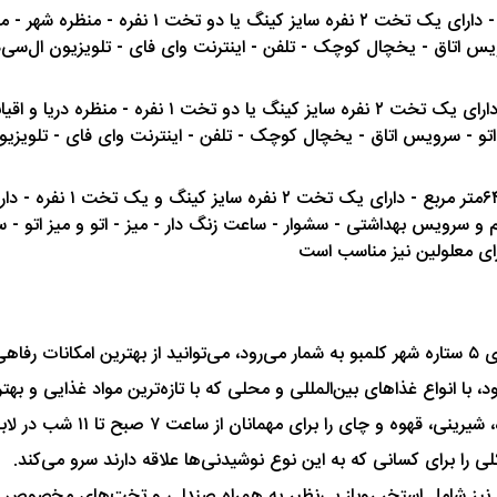
ویس اتاق - یخچال کوچک - تلفن - اینترنت وای فای - تلویزیون ال‌سی‌دی
تو - سرویس اتاق - یخچال کوچک - تلفن - اینترنت وای فای - تلویزیون 
مساحت ۶۴متر مربع - 
زرگسال - تهویه هوا - حمام و سرویس بهداشتی - سشوار - ساعت زنگ دار - میز - اتو 
برای معلولین نیز مناسب است
شوید.
مهمانان هتل پذیرایی می‌کند. 
نیز شامل استخر روباز بی‌نظیر به همراه صندلی‌ و تخت‌های مخصوص آف